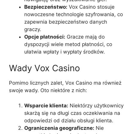
Bezpieczeństwo:
Vox Casino stosuje
nowoczesne technologie szyfrowania, co
zapewnia bezpieczeństwo danych
graczy.
Opcje płatności:
Gracze mają do
dyspozycji wiele metod płatności, co
ułatwia wpłaty i wypłaty środków.
Wady Vox Casino
Pomimo licznych zalet, Vox Casino ma również
swoje wady. Oto niektóre z nich:
Wsparcie klienta:
Niektórzy użytkownicy
skarżą się na długi czas oczekiwania na
odpowiedzi od działu obsługi klienta.
Ograniczenia geograficzne:
Nie