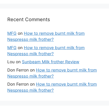
Recent Comments
MFG
on
How to remove burnt milk from
Nespresso milk frother?
MFG
on
How to remove burnt milk from
Nespresso milk frother?
Lou
on
Sunbeam Milk frother Review
Don Ferron
on
How to remove burnt milk from
Nespresso milk frother?
Don Ferron
on
How to remove burnt milk from
Nespresso milk frother?