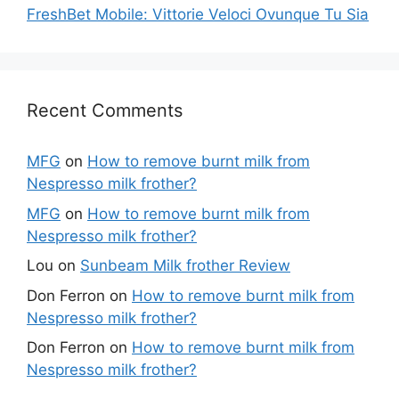
FreshBet Mobile: Vittorie Veloci Ovunque Tu Sia
Recent Comments
MFG
on
How to remove burnt milk from
Nespresso milk frother?
MFG
on
How to remove burnt milk from
Nespresso milk frother?
Lou
on
Sunbeam Milk frother Review
Don Ferron
on
How to remove burnt milk from
Nespresso milk frother?
Don Ferron
on
How to remove burnt milk from
Nespresso milk frother?