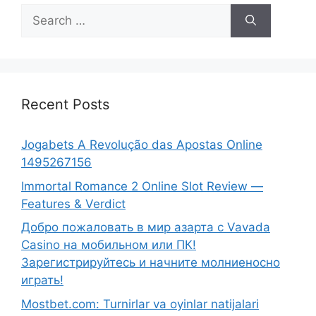
Search
for:
Recent Posts
Jogabets A Revolução das Apostas Online
1495267156
Immortal Romance 2 Online Slot Review —
Features & Verdict
Добро пожаловать в мир азарта с Vavada
Casino на мобильном или ПК!
Зарегистрируйтесь и начните молниеносно
играть!
Mostbet.com: Turnirlar va oyinlar natijalari