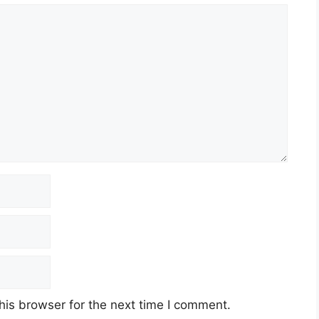
his browser for the next time I comment.