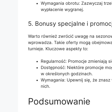
Wymagania obrotu: Zazwyczaj trze
wypłacenie wygranej.
5. Bonusy specjalne i promo
Warto również zwrócić uwagę na sezonowe
wprowadza. Takie oferty mogą obejmowa
turnieje. Kluczowe aspekty to:
Regularność: Promocje zmieniają się
Dostępność: Niektóre promocje mog
w określonych godzinach.
Wymagania: Upewnij się, że znasz 
nich.
Podsumowanie