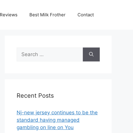
Reviews
Best Milk Frother
Contact
Search
for:
Recent Posts
Nj-new jersey continues to be the
standard having managed
gambling on line on You