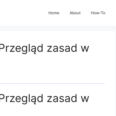
Home
About
How-To
Przegląd zasad w
Przegląd zasad w