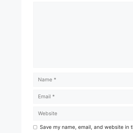
Comment
Name
Email
Website
Save my name, email, and website in t