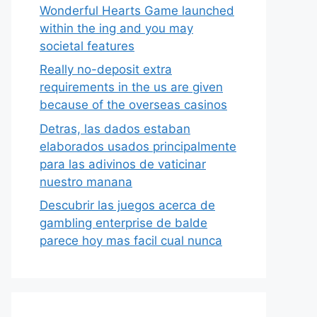
Wonderful Hearts Game launched
within the ing and you may
societal features
Really no-deposit extra
requirements in the us are given
because of the overseas casinos
Detras, las dados estaban
elaborados usados principalmente
para las adivinos de vaticinar
nuestro manana
Descubrir las juegos acerca de
gambling enterprise de balde
parece hoy mas facil cual nunca