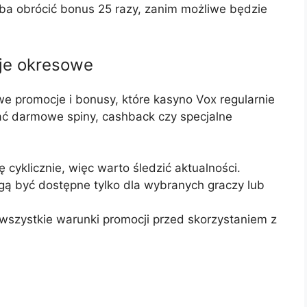
ba obrócić bonus 25 razy, zanim możliwe będzie
cje okresowe
 promocje i bonusy, które kasyno Vox regularnie
ć darmowe spiny, cashback czy specjalne
 cyklicznie, więc warto śledzić aktualności.
ą być dostępne tylko dla wybranych graczy lub
wszystkie warunki promocji przed skorzystaniem z