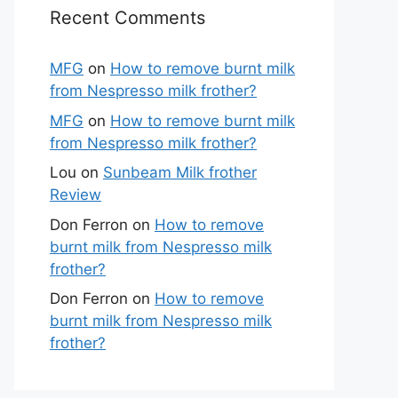
Recent Comments
MFG
on
How to remove burnt milk
from Nespresso milk frother?
MFG
on
How to remove burnt milk
from Nespresso milk frother?
Lou
on
Sunbeam Milk frother
Review
Don Ferron
on
How to remove
burnt milk from Nespresso milk
frother?
Don Ferron
on
How to remove
burnt milk from Nespresso milk
frother?