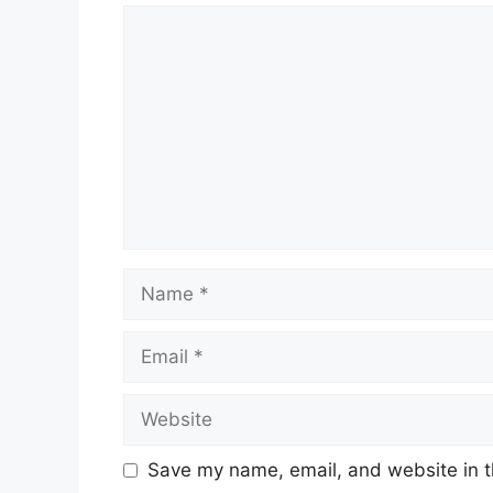
Comment
Name
Email
Website
Save my name, email, and website in t