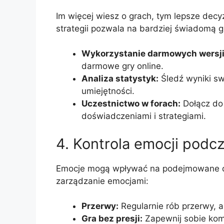
Im więcej wiesz o grach, tym lepsze dec
strategii pozwala na bardziej świadomą gr
Wykorzystanie darmowych wersji 
darmowe gry online.
Analiza statystyk:
Śledź wyniki swo
umiejętności.
Uczestnictwo w forach:
Dołącz do 
doświadczeniami i strategiami.
4. Kontrola emocji podc
Emocje mogą wpływać na podejmowane decy
zarządzanie emocjami:
Przerwy:
Regularnie rób przerwy, a
Gra bez presji:
Zapewnij sobie komf