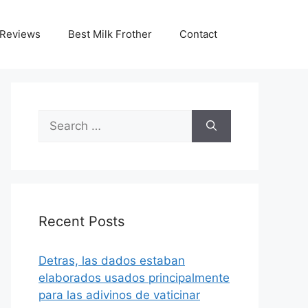
Reviews
Best Milk Frother
Contact
Search
for:
Recent Posts
Detras, las dados estaban
elaborados usados principalmente
para las adivinos de vaticinar