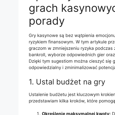
grach kasynowyc
porady
Gry kasynowe są bez wątpienia emocjonuj
ryzykiem finansowym. W tym artykule pr
graczom w zmniejszeniu ryzyka podczas z
bankroll, wyborze odpowiednich gier oraz
Dzięki tym sugestiom można cieszyć się
odpowiedzialny i zminimalizować potencja
1. Ustal budżet na gry
Ustalenie budżetu jest kluczowym krokie
przedstawiam kilka kroków, które pomog
Określenie maksymalnej kwoty:
De