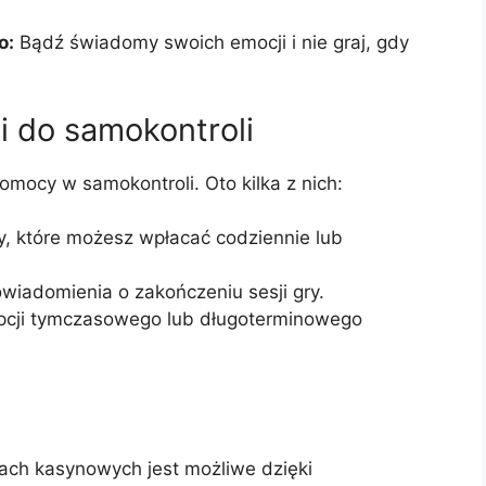
o:
Bądź świadomy swoich emocji i nie graj, gdy
i do samokontroli
omocy w samokontroli. Oto kilka z nich:
y, które możesz wpłacać codziennie lub
iadomienia o zakończeniu sesji gry.
opcji tymczasowego lub długoterminowego
ach kasynowych jest możliwe dzięki