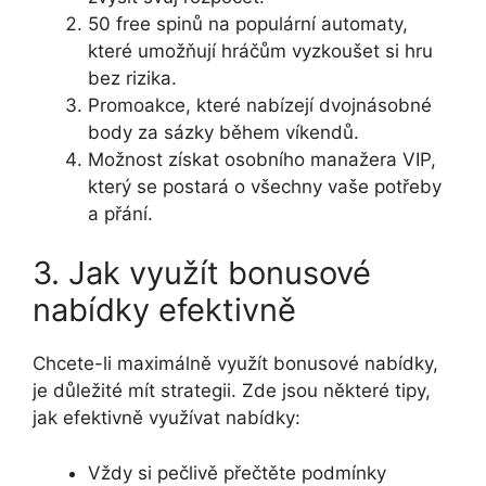
50 free spinů na populární automaty,
které umožňují hráčům vyzkoušet si hru
bez rizika.
Promoakce, které nabízejí dvojnásobné
body za sázky během víkendů.
Možnost získat osobního manažera VIP,
který se postará o všechny vaše potřeby
a přání.
3. Jak využít bonusové
nabídky efektivně
Chcete-li maximálně využít bonusové nabídky,
je důležité mít strategii. Zde jsou některé tipy,
jak efektivně využívat nabídky:
Vždy si pečlivě přečtěte podmínky