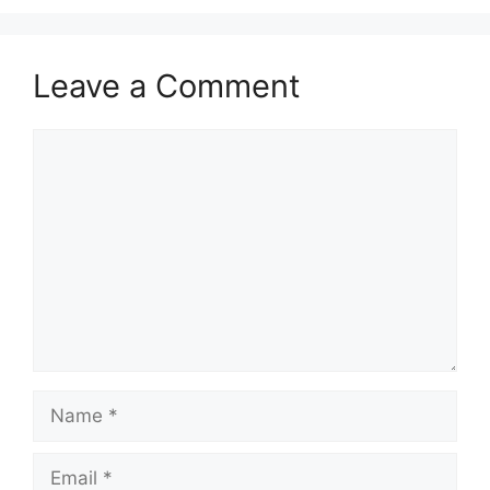
Leave a Comment
Comment
Name
Email