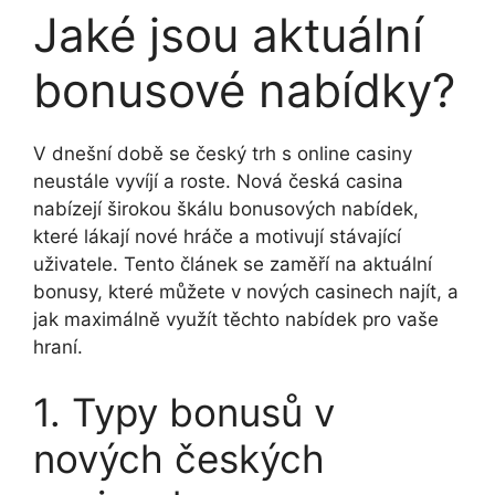
Jaké jsou aktuální
bonusové nabídky?
V dnešní době se český trh s online casiny
neustále vyvíjí a roste. Nová česká casina
nabízejí širokou škálu bonusových nabídek,
které lákají nové hráče a motivují stávající
uživatele. Tento článek se zaměří na aktuální
bonusy, které můžete v nových casinech najít, a
jak maximálně využít těchto nabídek pro vaše
hraní.
1. Typy bonusů v
nových českých