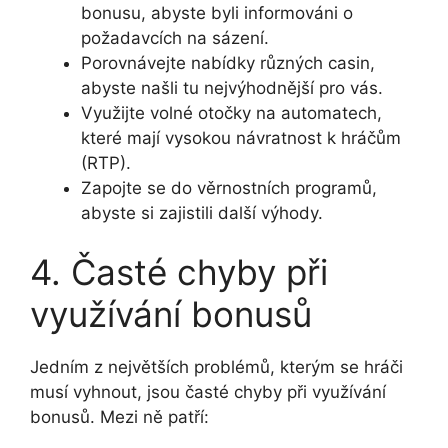
bonusu, abyste byli informováni o
požadavcích na sázení.
Porovnávejte nabídky různých casin,
abyste našli tu nejvýhodnější pro vás.
Využijte volné otočky na automatech,
které mají vysokou návratnost k hráčům
(RTP).
Zapojte se do věrnostních programů,
abyste si zajistili další výhody.
4. Časté chyby při
využívání bonusů
Jedním z největších problémů, kterým se hráči
musí vyhnout, jsou časté chyby při využívání
bonusů. Mezi ně patří: