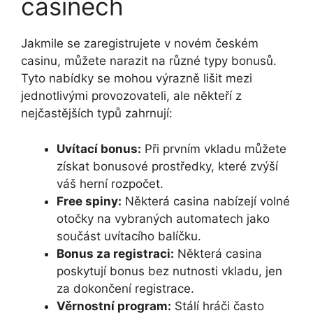
casinech
Jakmile se zaregistrujete v novém českém
casinu, můžete narazit na různé typy bonusů.
Tyto nabídky se mohou výrazně lišit mezi
jednotlivými provozovateli, ale někteří z
nejčastějších typů zahrnují:
Uvítací bonus:
Při prvním vkladu můžete
získat bonusové prostředky, které zvýší
váš herní rozpočet.
Free spiny:
Některá casina nabízejí volné
otočky na vybraných automatech jako
součást uvítacího balíčku.
Bonus za registraci:
Některá casina
poskytují bonus bez nutnosti vkladu, jen
za dokončení registrace.
Věrnostní program:
Stálí hráči často