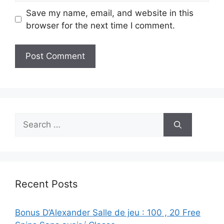
Save my name, email, and website in this
browser for the next time I comment.
Search
for:
Recent Posts
Bonus D’Alexander Salle de jeu : 100 , 20 Free