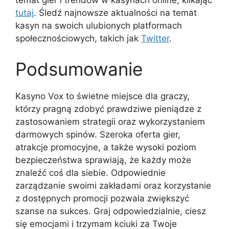
temat gier i trendów w kasynach online, klikając
tutaj
. Śledź najnowsze aktualności na temat
kasyn na swoich ulubionych platformach
społecznościowych, takich jak
Twitter
.
Podsumowanie
Kasyno Vox to świetne miejsce dla graczy,
którzy pragną zdobyć prawdziwe pieniądze z
zastosowaniem strategii oraz wykorzystaniem
darmowych spinów. Szeroka oferta gier,
atrakcje promocyjne, a także wysoki poziom
bezpieczeństwa sprawiają, że każdy może
znaleźć coś dla siebie. Odpowiednie
zarządzanie swoimi zakładami oraz korzystanie
z dostępnych promocji pozwala zwiększyć
szanse na sukces. Graj odpowiedzialnie, ciesz
się emocjami i trzymam kciuki za Twoje