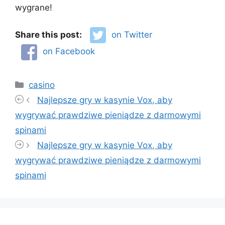
wygrane!
Share this post:
on Twitter
on Facebook
Categories
casino
Najlepsze gry w kasynie Vox, aby
wygrywać prawdziwe pieniądze z darmowymi
spinami
Najlepsze gry w kasynie Vox, aby
wygrywać prawdziwe pieniądze z darmowymi
spinami