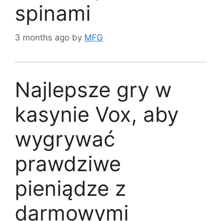
spinami
3 months ago
by
MFG
Najlepsze gry w
kasynie Vox, aby
wygrywać
prawdziwe
pieniądze z
darmowymi