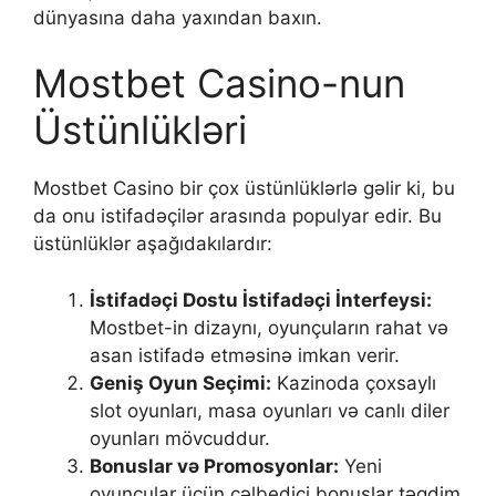
dünyasına daha yaxından baxın.
Mostbet Casino-nun
Üstünlükləri
Mostbet Casino bir çox üstünlüklərlə gəlir ki, bu
da onu istifadəçilər arasında populyar edir. Bu
üstünlüklər aşağıdakılardır:
İstifadəçi Dostu İstifadəçi İnterfeysi:
Mostbet-in dizaynı, oyunçuların rahat və
asan istifadə etməsinə imkan verir.
Geniş Oyun Seçimi:
Kazinoda çoxsaylı
slot oyunları, masa oyunları və canlı diler
oyunları mövcuddur.
Bonuslar və Promosyonlar:
Yeni
oyunçular üçün cəlbedici bonuslar təqdim