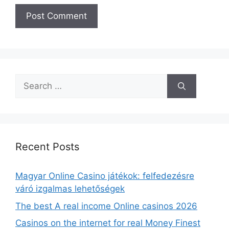
Search
for:
Recent Posts
Magyar Online Casino játékok: felfedezésre
váró izgalmas lehetőségek
The best A real income Online casinos 2026
Casinos on the internet for real Money Finest