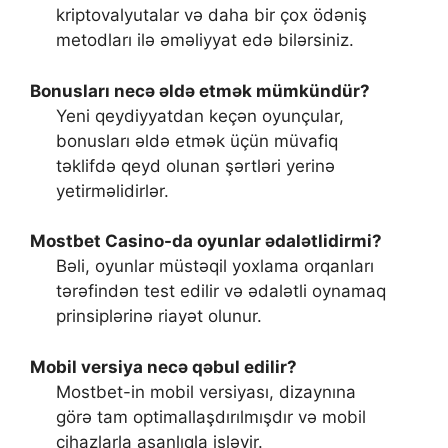
kriptovalyutalar və daha bir çox ödəniş
metodları ilə əməliyyat edə bilərsiniz.
Bonusları necə əldə etmək mümkündür?
Yeni qeydiyyatdan keçən oyunçular,
bonusları əldə etmək üçün müvafiq
təklifdə qeyd olunan şərtləri yerinə
yetirməlidirlər.
Mostbet Casino-da oyunlar ədalətlidirmi?
Bəli, oyunlar müstəqil yoxlama orqanları
tərəfindən test edilir və ədalətli oynamaq
prinsiplərinə riayət olunur.
Mobil versiya necə qəbul edilir?
Mostbet-in mobil versiyası, dizaynına
görə tam optimallaşdırılmışdır və mobil
cihazlarla asanlıqla işləyir.