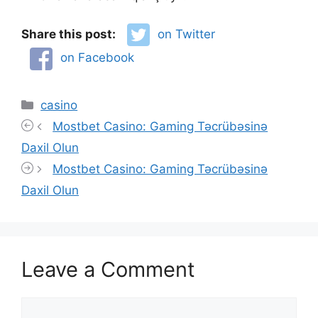
Share this post:
on Twitter
on Facebook
Categories
casino
Mostbet Casino: Gaming Təcrübəsinə
Daxil Olun
Mostbet Casino: Gaming Təcrübəsinə
Daxil Olun
Leave a Comment
Comment