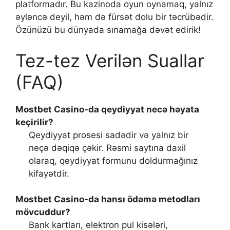
platformadır. Bu kazinoda oyun oynamaq, yalnız
əyləncə deyil, həm də fürsət dolu bir təcrübədir.
Özünüzü bu dünyada sınamağa dəvət edirik!
Tez-tez Verilən Suallar
(FAQ)
Mostbet Casino-da qeydiyyat necə həyata
keçirilir?
Qeydiyyat prosesi sadədir və yalnız bir
neçə dəqiqə çəkir. Rəsmi saytına daxil
olaraq, qeydiyyat formunu doldurmağınız
kifayətdir.
Mostbet Casino-da hansı ödəmə metodları
mövcuddur?
Bank kartları, elektron pul kisələri,