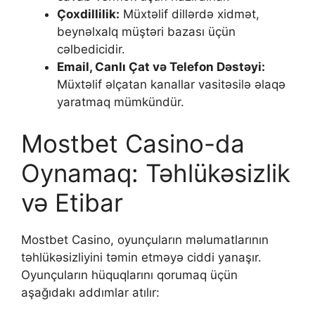
Çoxdillilik:
Müxtəlif dillərdə xidmət,
beynəlxalq müştəri bazası üçün
cəlbedicidir.
Email, Canlı Çat və Telefon Dəstəyi:
Müxtəlif əlçatan kanallar vasitəsilə əlaqə
yaratmaq mümkündür.
Mostbet Casino-da
Oynamaq: Təhlükəsizlik
və Etibar
Mostbet Casino, oyunçuların məlumatlarının
təhlükəsizliyini təmin etməyə ciddi yanaşır.
Oyunçuların hüquqlarını qorumaq üçün
aşağıdakı addımlar atılır: