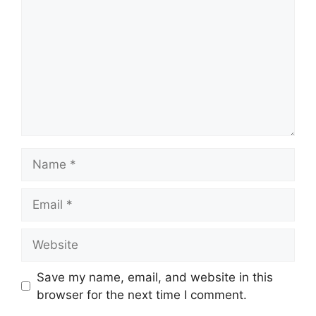
Name
Email
Website
Save my name, email, and website in this
browser for the next time I comment.