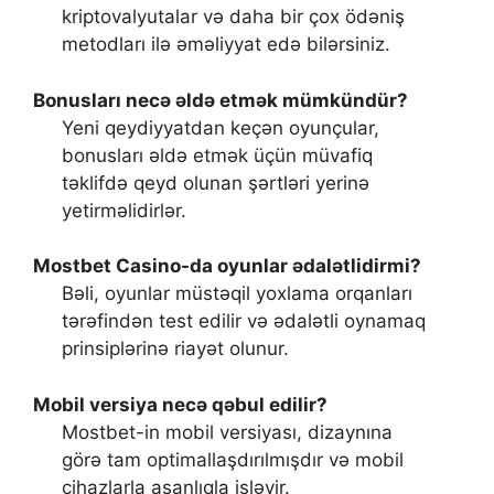
kriptovalyutalar və daha bir çox ödəniş
metodları ilə əməliyyat edə bilərsiniz.
Bonusları necə əldə etmək mümkündür?
Yeni qeydiyyatdan keçən oyunçular,
bonusları əldə etmək üçün müvafiq
təklifdə qeyd olunan şərtləri yerinə
yetirməlidirlər.
Mostbet Casino-da oyunlar ədalətlidirmi?
Bəli, oyunlar müstəqil yoxlama orqanları
tərəfindən test edilir və ədalətli oynamaq
prinsiplərinə riayət olunur.
Mobil versiya necə qəbul edilir?
Mostbet-in mobil versiyası, dizaynına
görə tam optimallaşdırılmışdır və mobil
cihazlarla asanlıqla işləyir.