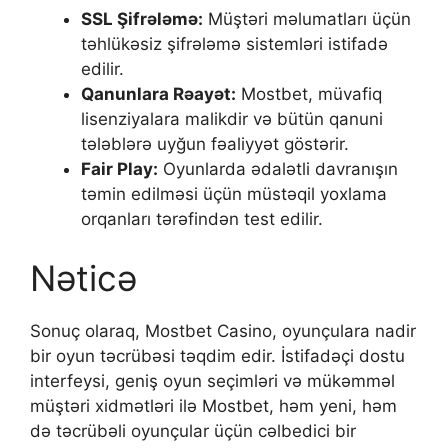
SSL Şifrələmə:
Müştəri məlumatları üçün
təhlükəsiz şifrələmə sistemləri istifadə
edilir.
Qanunlara Rəayət:
Mostbet, müvafiq
lisenziyalara malikdir və bütün qanuni
tələblərə uyğun fəaliyyət göstərir.
Fair Play:
Oyunlarda ədalətli davranışın
təmin edilməsi üçün müstəqil yoxlama
orqanları tərəfindən test edilir.
Nəticə
Sonuç olaraq, Mostbet Casino, oyunçulara nadir
bir oyun təcrübəsi təqdim edir. İstifadəçi dostu
interfeysi, geniş oyun seçimləri və mükəmməl
müştəri xidmətləri ilə Mostbet, həm yeni, həm
də təcrübəli oyunçular üçün cəlbedici bir