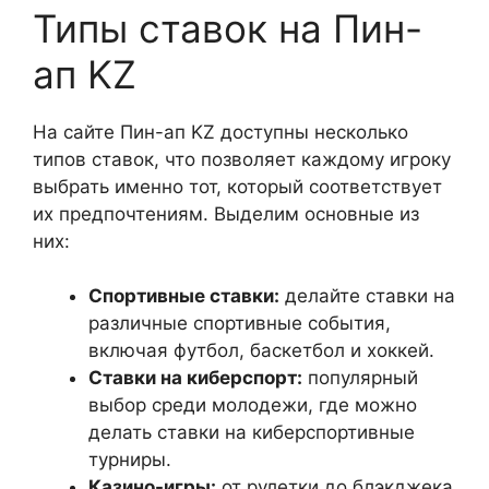
Типы ставок на Пин-
ап KZ
На сайте Пин-ап KZ доступны несколько
типов ставок, что позволяет каждому игроку
выбрать именно тот, который соответствует
их предпочтениям. Выделим основные из
них:
Спортивные ставки:
делайте ставки на
различные спортивные события,
включая футбол, баскетбол и хоккей.
Ставки на киберспорт:
популярный
выбор среди молодежи, где можно
делать ставки на киберспортивные
турниры.
Казино-игры:
от рулетки до блэкджека