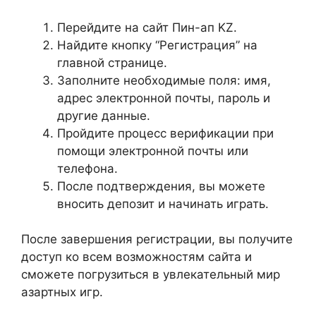
Перейдите на сайт Пин-ап KZ.
Найдите кнопку “Регистрация” на
главной странице.
Заполните необходимые поля: имя,
адрес электронной почты, пароль и
другие данные.
Пройдите процесс верификации при
помощи электронной почты или
телефона.
После подтверждения, вы можете
вносить депозит и начинать играть.
После завершения регистрации, вы получите
доступ ко всем возможностям сайта и
сможете погрузиться в увлекательный мир
азартных игр.