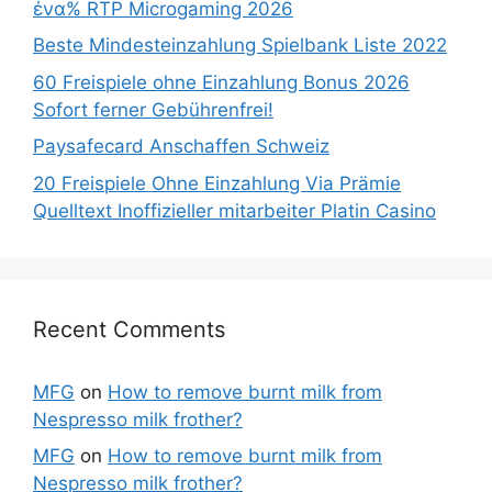
ένα% RTP Microgaming 2026
Beste Mindesteinzahlung Spielbank Liste 2022
60 Freispiele ohne Einzahlung Bonus 2026
Sofort ferner Gebührenfrei!
Paysafecard Anschaffen Schweiz
20 Freispiele Ohne Einzahlung Via Prämie
Quelltext Inoffizieller mitarbeiter Platin Casino
Recent Comments
MFG
on
How to remove burnt milk from
Nespresso milk frother?
MFG
on
How to remove burnt milk from
Nespresso milk frother?