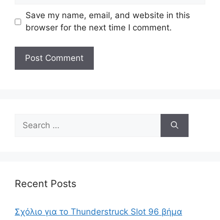
Save my name, email, and website in this
browser for the next time I comment.
Search
for:
Recent Posts
Σχόλιο για το Thunderstruck Slot 96 βήμα