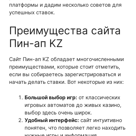
платформы и дадим несколько советов для
успешных ставок.
Преимущества сайта
Пин-ап KZ
Сайт Пин-ап KZ обладает многочисленными
преимуществами, которые стоит отметить,
если вы собираетесь зарегистрироваться и
начать делать ставки. Вот некоторые из них:
Большой выбор игр:
от классических
игровых автоматов до живых казино,
выбор здесь очень широк.
Удобный интерфейс:
сайт интуитивно
понятен, что позволяет легко находить
нужные игры и информация.