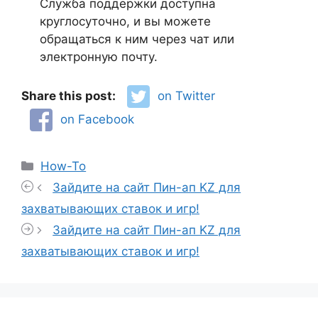
Служба поддержки доступна
круглосуточно, и вы можете
обращаться к ним через чат или
электронную почту.
Share this post:
on Twitter
on Facebook
Categories
How-To
Зайдите на сайт Пин-ап KZ для
захватывающих ставок и игр!
Зайдите на сайт Пин-ап KZ для
захватывающих ставок и игр!