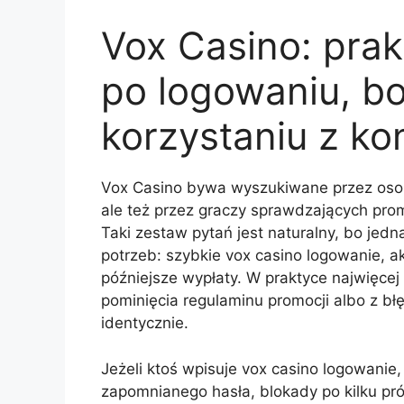
Vox Casino: pra
po logowaniu, b
korzystaniu z ko
Vox Casino bywa wyszukiwane przez osoby
ale też przez graczy sprawdzających promoc
Taki zestaw pytań jest naturalny, bo jedna
potrzeb: szybkie vox casino logowanie, a
późniejsze wypłaty. W praktyce najwięcej 
pominięcia regulaminu promocji albo z błę
identycznie.
Jeżeli ktoś wpisuje vox casino logowanie
zapomnianego hasła, blokady po kilku pr