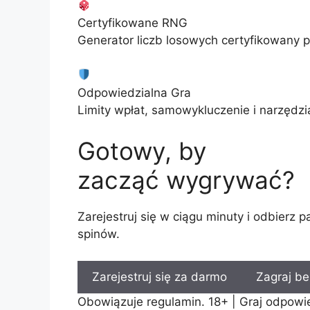
Certyfikowane RNG
Generator liczb losowych certyfikowany 
Odpowiedzialna Gra
Limity wpłat, samowykluczenie i narzędzi
Gotowy, by
zacząć wygrywać?
Zarejestruj się w ciągu minuty i odbierz
spinów.
Zarejestruj się za darmo
Zagraj bez
Obowiązuje regulamin. 18+ | Graj odpowie