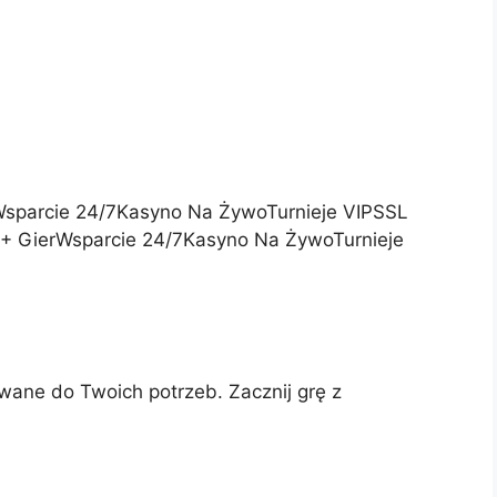
sparcie 24/7
Kasyno Na Żywo
Turnieje VIP
SSL
+ Gier
Wsparcie 24/7
Kasyno Na Żywo
Turnieje
wane do Twoich potrzeb. Zacznij grę z