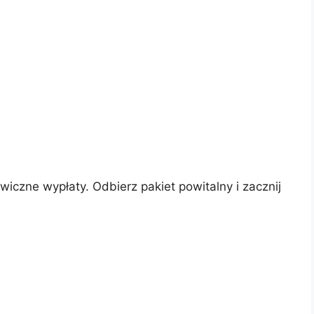
iczne wypłaty. Odbierz pakiet powitalny i zacznij