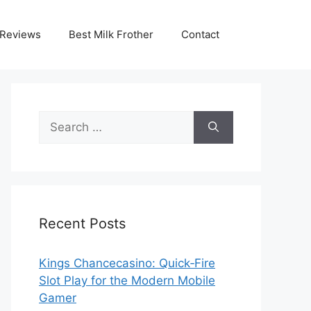
Reviews
Best Milk Frother
Contact
Search
for:
Recent Posts
Kings Chancecasino: Quick‑Fire
Slot Play for the Modern Mobile
Gamer