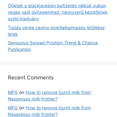
kaszinók valódi pénzért 2026-ban
Ötletek a blackjackben befizetés nélküli vulkan
vegas való győzelemhez: nagyszerű kezdőknek
szóló kiadvány
Tudás verde casino mobilalkalmazás letöltése
ikrek
Sensuous Spread Position Trend & Chance
Publication
Recent Comments
MFG
on
How to remove burnt milk from
Nespresso milk frother?
MFG
on
How to remove burnt milk from