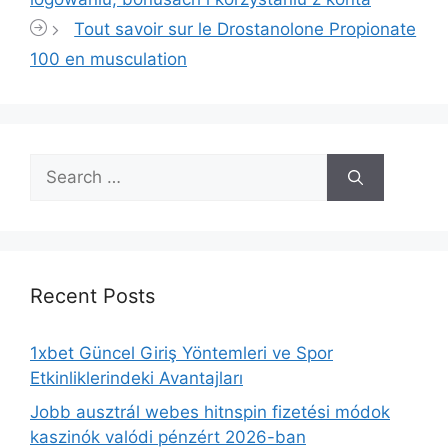
logowaniu, bonusach i korzystaniu z konta
Tout savoir sur le Drostanolone Propionate
100 en musculation
Search
for:
Recent Posts
1xbet Güncel Giriş Yöntemleri ve Spor
Etkinliklerindeki Avantajları
Jobb ausztrál webes hitnspin fizetési módok