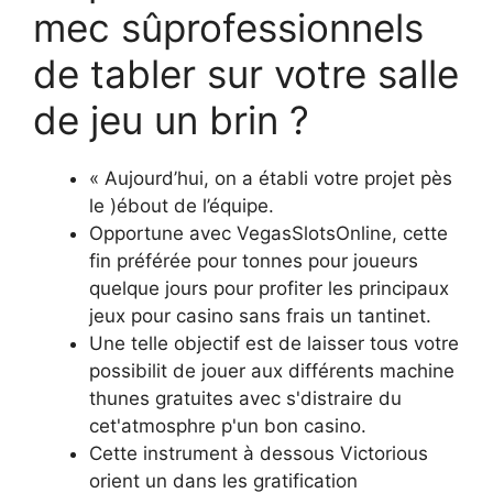
mec sûprofessionnels
de tabler sur votre salle
de jeu un brin ?
« Aujourd’hui, on a établi votre projet pès
le )ébout de l’équipe.
Opportune avec VegasSlotsOnline, cette
fin préférée pour tonnes pour joueurs
quelque jours pour profiter les principaux
jeux pour casino sans frais un tantinet.
Une telle objectif est de laisser tous votre
possibilit de jouer aux différents machine
thunes gratuites avec s'distraire du
cet'atmosphre p'un bon casino.
Cette instrument à dessous Victorious
orient un dans les gratification