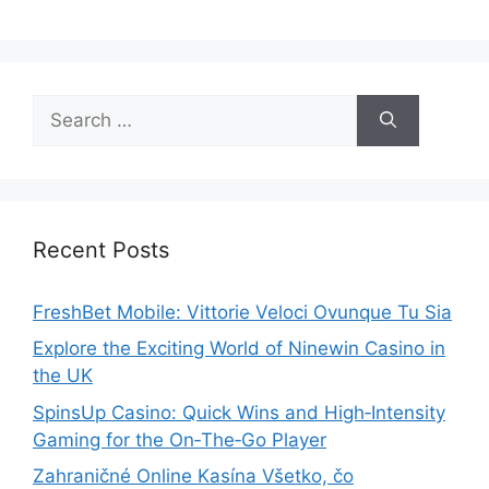
Search
for:
Recent Posts
FreshBet Mobile: Vittorie Veloci Ovunque Tu Sia
Explore the Exciting World of Ninewin Casino in
the UK
SpinsUp Casino: Quick Wins and High‑Intensity
Gaming for the On‑The‑Go Player
Zahraničné Online Kasína Všetko, čo