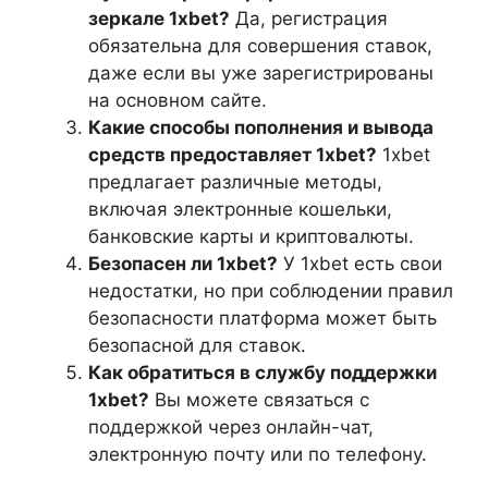
зеркале 1xbet?
Да, регистрация
обязательна для совершения ставок,
даже если вы уже зарегистрированы
на основном сайте.
Какие способы пополнения и вывода
средств предоставляет 1xbet?
1xbet
предлагает различные методы,
включая электронные кошельки,
банковские карты и криптовалюты.
Безопасен ли 1xbet?
У 1xbet есть свои
недостатки, но при соблюдении правил
безопасности платформа может быть
безопасной для ставок.
Как обратиться в службу поддержки
1xbet?
Вы можете связаться с
поддержкой через онлайн-чат,
электронную почту или по телефону.