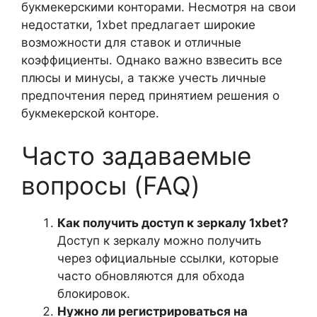
букмекерскими конторами. Несмотря на свои
недостатки, 1xbet предлагает широкие
возможности для ставок и отличные
коэффициенты. Однако важно взвесить все
плюсы и минусы, а также учесть личные
предпочтения перед принятием решения о
букмекерской конторе.
Часто задаваемые
вопросы (FAQ)
Как получить доступ к зеркалу 1xbet?
Доступ к зеркалу можно получить
через официальные ссылки, которые
часто обновляются для обхода
блокировок.
Нужно ли регистрироваться на