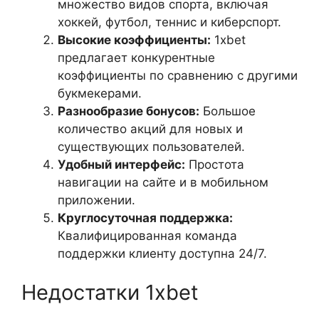
множество видов спорта, включая
хоккей, футбол, теннис и киберспорт.
Высокие коэффициенты:
1xbet
предлагает конкурентные
коэффициенты по сравнению с другими
букмекерами.
Разнообразие бонусов:
Большое
количество акций для новых и
существующих пользователей.
Удобный интерфейс:
Простота
навигации на сайте и в мобильном
приложении.
Круглосуточная поддержка:
Квалифицированная команда
поддержки клиенту доступна 24/7.
Недостатки 1xbet