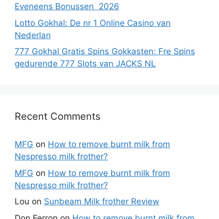
Eveneens Bonussen ️ 2026
Lotto Gokhal: De nr 1 Online Casino van
Nederlan
777 Gokhal Gratis Spins Gokkasten: Fre Spins
gedurende 777 Slots van JACKS NL
Recent Comments
MFG
on
How to remove burnt milk from
Nespresso milk frother?
MFG
on
How to remove burnt milk from
Nespresso milk frother?
Lou
on
Sunbeam Milk frother Review
Don Ferron
on
How to remove burnt milk from