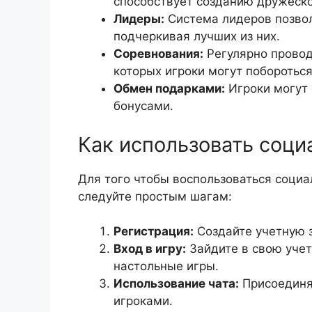
способствует созданию дружеск
Лидеры:
Система лидеров позвол
подчеркивая лучших из них.
Соревнования:
Регулярно провод
которых игроки могут побороться
Обмен подарками:
Игроки могут
бонусами.
Как использовать соци
Для того чтобы воспользоваться соци
следуйте простым шагам:
Регистрация:
Создайте учетную за
Вход в игру:
Зайдите в свою учет
настольные игры.
Использование чата:
Присоединяй
игроками.