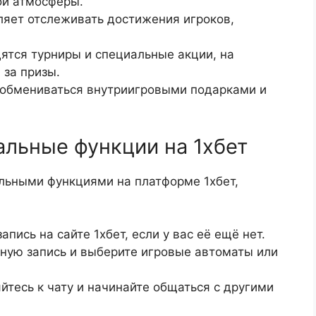
ой атмосферы.
яет отслеживать достижения игроков,
ятся турниры и специальные акции, на
 за призы.
 обмениваться внутриигровыми подарками и
альные функции на 1хбет
альными функциями на платформе 1хбет,
пись на сайте 1хбет, если у вас её ещё нет.
ную запись и выберите игровые автоматы или
тесь к чату и начинайте общаться с другими