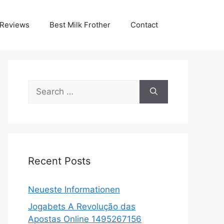
Reviews
Best Milk Frother
Contact
Search
for:
Recent Posts
Neueste Informationen
Jogabets A Revolução das
Apostas Online 1495267156