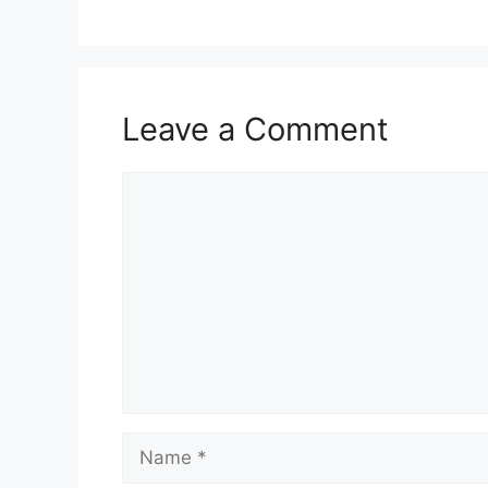
Leave a Comment
Comment
Name