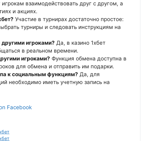
 игрокам взаимодействовать друг с другом, а
иях и акциях.
хбет?
Участие в турнирах достаточно простое:
выбрать турниры и следовать инструкциям на
с другими игроками?
Да, в казино 1хбет
общаться в реальном времени.
другими игроками?
Функция обмена доступна в
роков для обмена и отправить им подарки.
упа к социальным функциям?
Да, для
ий необходимо иметь учетную запись на
on Facebook
хбет
хбет