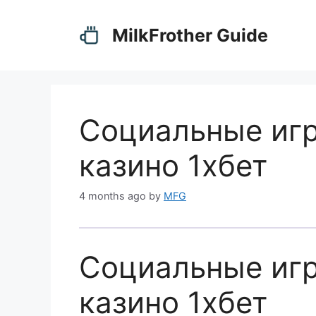
Skip
to
MilkFrother Guide
content
Социальные игр
казино 1хбет
4 months ago
by
MFG
Социальные игр
казино 1хбет