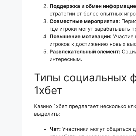
Поддержка и обмен информацие
стратегии от более опытных игро
Совместные мероприятия:
Перио
где игроки могут зарабатывать п
Повышение мотивации:
Участие 
игроков к достижению новых выс
Развлекательный элемент:
Социа
интересным.
Типы социальных ф
1хбет
Казино 1хбет предлагает несколько к
выделить:
Чат:
Участники могут общаться д