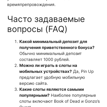
времяпрепровождения.
Часто задаваемые
вопросы (FAQ)
Какой минимальный депозит для
получения приветственного бонуса?
Обычно минимальный депозит
составляет 1000 рублей.
Можно ли играть в слоты на
мобильных устройствах?
Да, Pin Up
предлагает удобную мобильную
версию сайта.
Какие слоты являются самыми
популярными?
Наиболее популярные
слоты включают Book of Dead и Gonzo’s