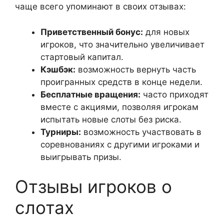
чаще всего упоминают в своих отзывах:
Приветственный бонус:
для новых
игроков, что значительно увеличивает
стартовый капитал.
Кэшбэк:
возможность вернуть часть
проигранных средств в конце недели.
Бесплатные вращения:
часто приходят
вместе с акциями, позволяя игрокам
испытать новые слоты без риска.
Турниры:
возможность участвовать в
соревнованиях с другими игроками и
выигрывать призы.
Отзывы игроков о
слотах