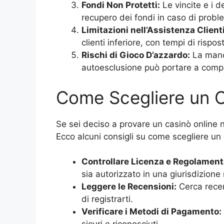
Fondi Non Protetti:
Le vincite e i de
recupero dei fondi in caso di prob
Limitazioni nell’Assistenza Clienti
clienti inferiore, con tempi di rispo
Rischi di Gioco D’azzardo:
La manca
autoesclusione può portare a compo
Come Scegliere un C
Se sei deciso a provare un casinò online
Ecco alcuni consigli su come scegliere un 
Controllare Licenza e Regolament
sia autorizzato in una giurisdizione 
Leggere le Recensioni:
Cerca recen
di registrarti.
Verificare i Metodi di Pagamento: