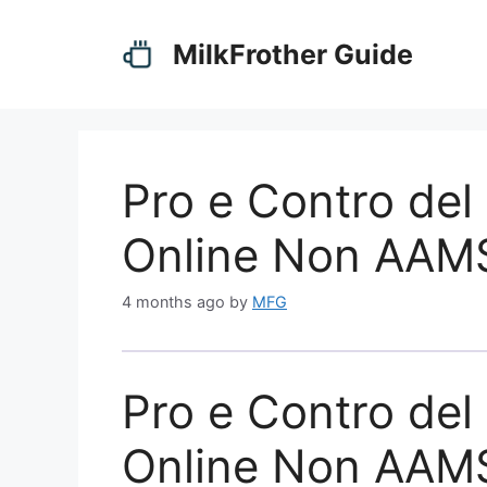
Skip
to
MilkFrother Guide
content
Pro e Contro del
Online Non AAM
4 months ago
by
MFG
Pro e Contro del
Online Non AAM