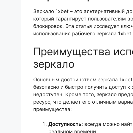
Зеркало 1xbet – это альтернативный до
который гарантирует пользователям во
блокировок. Эта статья исследует кл
использования рабочего зеркала 1xbet
Преимущества испо
зеркало
Основным достоинством зеркала 1xbet
безопасно и быстро получить доступ к 
недоступен. Кроме того, зеркало предо
ресурс, что делает его отличным вари
преимущества:
Доступность:
всегда можно найти
реальном времени.