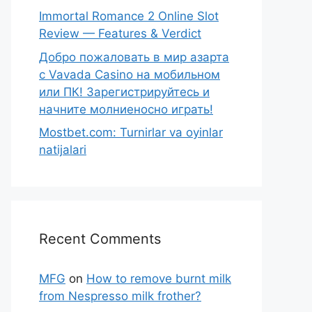
Immortal Romance 2 Online Slot
Review — Features & Verdict
Добро пожаловать в мир азарта
с Vavada Casino на мобильном
или ПК! Зарегистрируйтесь и
начните молниеносно играть!
Mostbet.com: Turnirlar va oyinlar
natijalari
Recent Comments
MFG
on
How to remove burnt milk
from Nespresso milk frother?