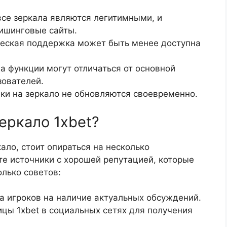
все зеркала являются легитимными, и
фишинговые сайты.
еская поддержка может быть менее доступна
а функции могут отличаться от основной
зователей.
ки на зеркало не обновляются своевременно.
еркало 1xbet?
ало, стоит опираться на несколько
те источники с хорошей репутацией, которые
олько советов:
 игроков на наличие актуальных обсуждений.
цы 1xbet в социальных сетях для получения