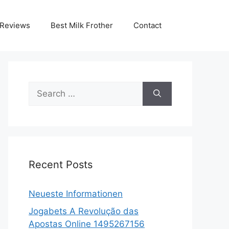
Reviews
Best Milk Frother
Contact
Search
for:
Recent Posts
Neueste Informationen
Jogabets A Revolução das
Apostas Online 1495267156