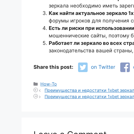
зеркала необходимо иметь зарег
Как найти актуальное зеркало 1
форумы игроков для получения с
Есть ли риски при использовани
мошеннические сайты, поэтому б
Работает ли зеркало во всех стр
законодательства вашей страны,
Share this post:
on Twitter
Categories
How-To
Преимущества и недостатки 1xbet зеркал
Преимущества и недостатки 1xbet зеркал