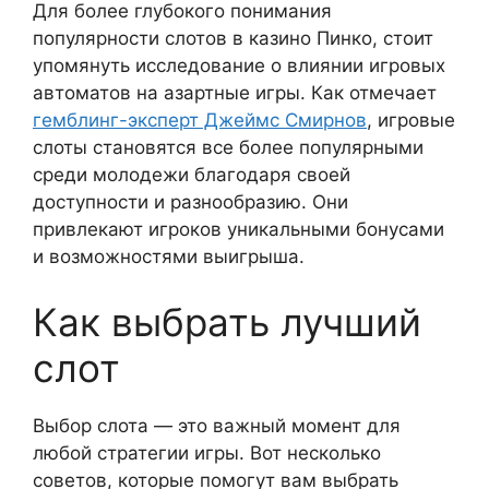
Для более глубокого понимания
популярности слотов в казино Пинко, стоит
упомянуть исследование о влиянии игровых
автоматов на азартные игры. Как отмечает
гемблинг-эксперт Джеймс Смирнов
, игровые
слоты становятся все более популярными
среди молодежи благодаря своей
доступности и разнообразию. Они
привлекают игроков уникальными бонусами
и возможностями выигрыша.
Как выбрать лучший
слот
Выбор слота — это важный момент для
любой стратегии игры. Вот несколько
советов, которые помогут вам выбрать