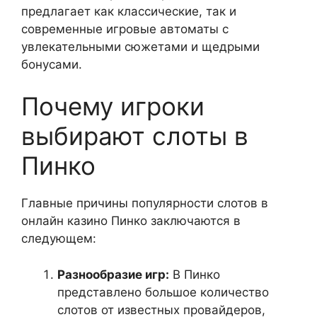
предлагает как классические, так и
современные игровые автоматы с
увлекательными сюжетами и щедрыми
бонусами.
Почему игроки
выбирают слоты в
Пинко
Главные причины популярности слотов в
онлайн казино Пинко заключаются в
следующем:
Разнообразие игр:
В Пинко
представлено большое количество
слотов от известных провайдеров,