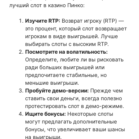
лучший слот в казино Пинко:
Изучите RTP:
Возврат игроку (RTP) —
это процент, который слот возвращает
игрокам в виде выигрышей. Лучше
выбирать слоты с высоким RTP.
Посмотрите на волатильность:
Определите, любите ли вы рисковать
ради больших выигрышей или
предпочитаете стабильные, но
меньшие выигрыши.
Пробуйте демо-версии:
Прежде чем
ставить свои деньги, всегда полезно
протестировать слот в демо-режиме.
Ищите бонусы:
Некоторые слоты
могут предлагать дополнительные
бонусы, что увеличивает ваши шансы
на выигрыши.