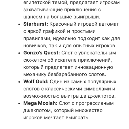
египетской темой, предлагает игрокам
захватывающие приключения с
шансом на большие выигрыши.
Starburst:
Красочный игровой автомат
с яркой графикой и простыми
правилами, идеально подходит как для
новичков, так и для опытных игроков.
Gonzo’s Quest:
Слот с увлекательным
сюжетом об искателе приключений,
который предлагает инновационную
механику безбарабанного слотов.
Wolf Gold:
Один из самых популярных
слотов с классическими символами и
возможностью выигрыша джекпотов.
Mega Moolah:
Слот с прогрессивным
джекпотом, который множество
игроков мечтает выиграть.