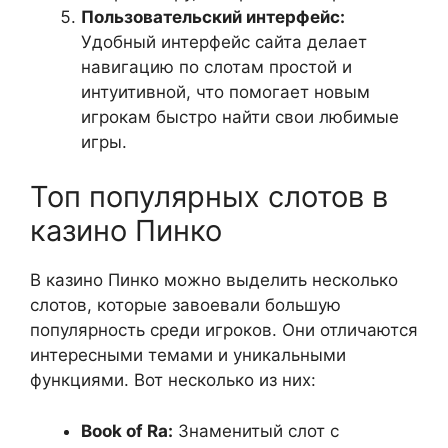
Пользовательский интерфейс:
Удобный интерфейс сайта делает
навигацию по слотам простой и
интуитивной, что помогает новым
игрокам быстро найти свои любимые
игры.
Топ популярных слотов в
казино Пинко
В казино Пинко можно выделить несколько
слотов, которые завоевали большую
популярность среди игроков. Они отличаются
интересными темами и уникальными
функциями. Вот несколько из них:
Book of Ra:
Знаменитый слот с