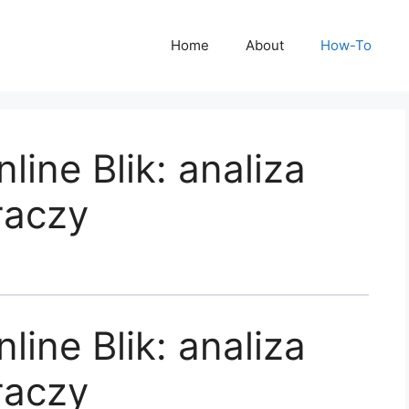
Home
About
How-To
line Blik: analiza
raczy
line Blik: analiza
raczy