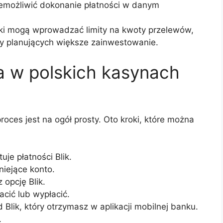
iemożliwić dokonanie płatności w danym
ki mogą wprowadzać limity na kwoty przelewów,
y planujących większe zainwestowanie.
ka w polskich kasynach
roces jest na ogół prosty. Oto kroki, które można
uje płatności Blik.
tniejące konto.
 opcję Blik.
cić lub wypłacić.
lik, który otrzymasz w aplikacji mobilnej banku.
.