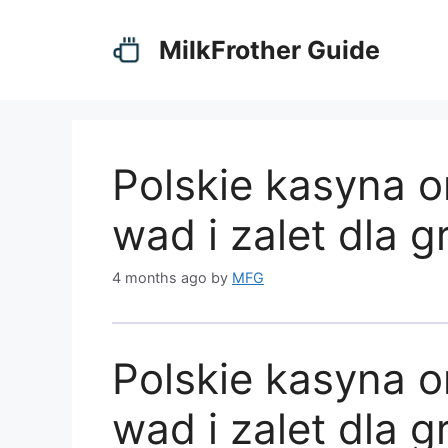
Skip
to
MilkFrother Guide
content
Polskie kasyna on
wad i zalet dla g
4 months ago
by
MFG
Polskie kasyna on
wad i zalet dla g