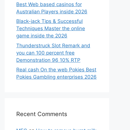
Best Web based casinos for
Australian Players inside 2026
Black-jack Tips & Successful
Techniques Master the online
game inside the 2026
Thunderstruck Slot Remark and
you can 100 percent free
Demonstration 96 10% RTP
Real cash On the web Pokies Best
Pokies Gambling enterprises 2026
Recent Comments