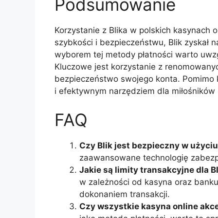
Podsumowanie
Korzystanie z Blika w polskich kasynach o
szybkości i bezpieczeństwu, Blik zyskał 
wyborem tej metody płatności warto uwzgl
Kluczowe jest korzystanie z renomowanyc
bezpieczeństwo swojego konta. Pomimo k
i efektywnym narzędziem dla miłośników
FAQ
Czy Blik jest bezpieczny w użyci
zaawansowane technologię zabezpi
Jakie są limity transakcyjne dla 
w zależności od kasyna oraz banku
dokonaniem transakcji.
Czy wszystkie kasyna online akce