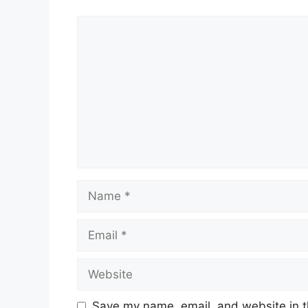
Comment
Name
Email
Website
Save my name, email, and website in t