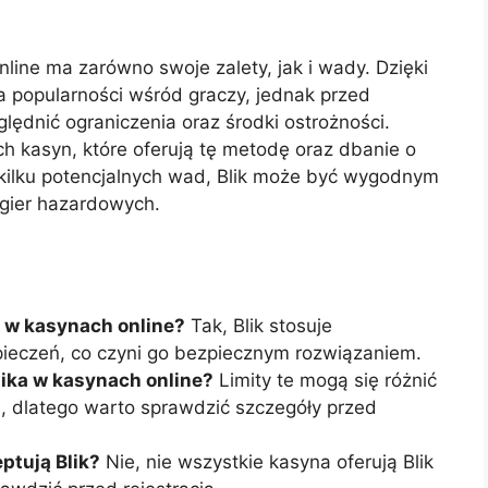
nline ma zarówno swoje zalety, jak i wady. Dzięki
na popularności wśród graczy, jednak przed
ędnić ograniczenia oraz środki ostrożności.
h kasyn, które oferują tę metodę oraz dbanie o
ilku potencjalnych wad, Blik może być wygodnym
 gier hazardowych.
u w kasynach online?
Tak, Blik stosuje
eczeń, co czyni go bezpiecznym rozwiązaniem.
Blika w kasynach online?
Limity te mogą się różnić
, dlatego warto sprawdzić szczegóły przed
ptują Blik?
Nie, nie wszystkie kasyna oferują Blik