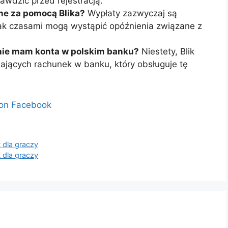
awdzić przed rejestracją.
ne za pomocą Blika?
Wypłaty zazwyczaj są
ak czasami mogą wystąpić opóźnienia związane z
i nie mam konta w polskim banku?
Niestety, Blik
dających rachunek w banku, który obsługuje tę
on Facebook
t dla graczy
t dla graczy