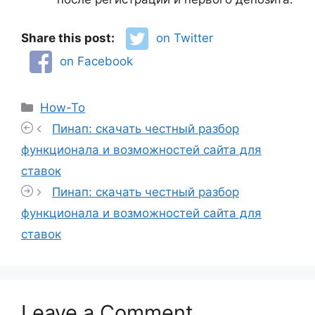
Share this post:
on Twitter
on Facebook
Categories
How-To
Пинап: скачать честный разбор
функционала и возможностей сайта для
ставок
Пинап: скачать честный разбор
функционала и возможностей сайта для
ставок
Leave a Comment