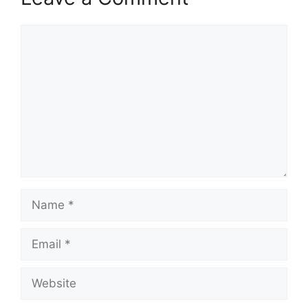
Comment
Name
Email
Website