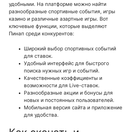
удобными. На платформе можно найти
разнообразные спортивные события, игры
казино и различные азартные игры. Вот
ключевые функции, которые выделяют
Пинап среди конкурентов:
Широкий выбор спортивных событий
для ставок.
Удобный интерфейс для быстрого
поиска нужных игр и событий.
Качественные коэффициенты и
возможности для Live-ставок.
Разнообразные акции и бонусы для
новых и постоянных пользователей.
Мобильная версия сайта и приложение
для удобства.