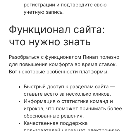
регистрации и подтвердите свою
учетную запись.
Функционал сайта:
что нужно знать
Разобраться с функционалом Пинап полезно
для повышения комфорта во время ставок.
Вот некоторые особенности платформы:
Быстрый доступ к разделам сайта —
ставьте всего за несколько кликов.
Информация о статистике команд и
игроков, что поможет принимать более
обоснованные решения.
Качественная поддержка
пользователей через чат, электронную