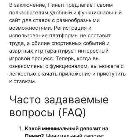
В заключение, Пинап предлагает своим
пользователям удобный и функциональный
сайт для ставок с разнообразными
возможностями. Регистрация и
использование платформы не составит
труда, а обилие спортивных событий и
азартных игр гарантирует интересный
игровой процесс. Теперь, когда вы
ознакомлены с функционалом, вы можете с
легкостью скачать приложение и приступить
к ставкам.
Часто задаваемые
вопросы (FAQ)
Какой минимальный депозит на
Пинап?
Минимальный депозит