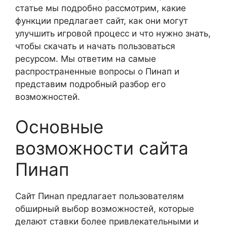
статье мы подробно рассмотрим, какие
функции предлагает сайт, как они могут
улучшить игровой процесс и что нужно знать,
чтобы скачать и начать пользоваться
ресурсом. Мы ответим на самые
распространенные вопросы о Пинап и
представим подробный разбор его
возможностей.
Основные
возможности сайта
Пинап
Сайт Пинап предлагает пользователям
обширный выбор возможностей, которые
делают ставки более привлекательными и