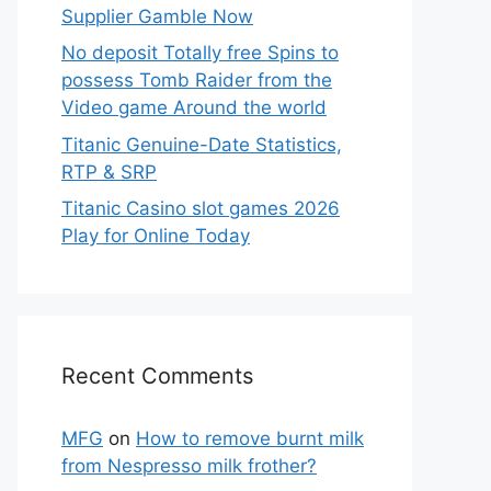
Supplier Gamble Now
No deposit Totally free Spins to
possess Tomb Raider from the
Video game Around the world
Titanic Genuine-Date Statistics,
RTP & SRP
Titanic Casino slot games 2026
Play for Online Today
Recent Comments
MFG
on
How to remove burnt milk
from Nespresso milk frother?