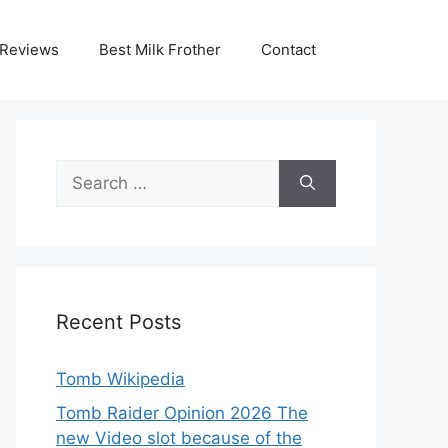
Reviews
Best Milk Frother
Contact
Search
for:
Recent Posts
Tomb Wikipedia
Tomb Raider Opinion 2026 The
new Video slot because of the