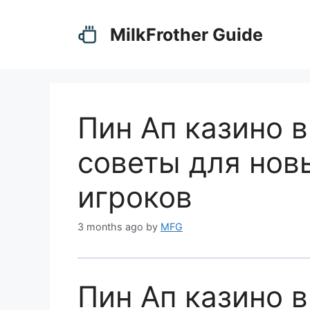
Skip
to
MilkFrother Guide
content
Пин Ап казино в
советы для нов
игроков
3 months ago
by
MFG
Пин Ап казино в