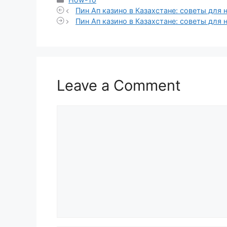
Пин Ап казино в Казахстане: советы для
Пин Ап казино в Казахстане: советы для
Leave a Comment
Comment