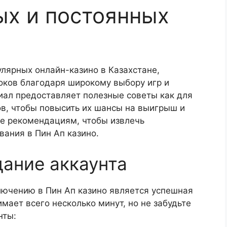
ых и постоянных
улярных онлайн-казино в Казахстане,
ков благодаря широкому выбору игр и
иал предоставляет полезные советы как для
ов, чтобы повысить их шансы на выигрыш и
те рекомендациям, чтобы извлечь
ания в Пин Ап казино.
дание аккаунта
ючению в Пин Ап казино является успешная
мает всего несколько минут, но не забудьте
нты: