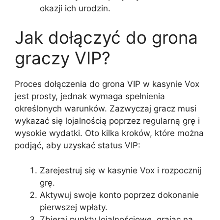
okazji ich urodzin.
Jak dołączyć do grona
graczy VIP?
Proces dołączenia do grona VIP w kasynie Vox
jest prosty, jednak wymaga spełnienia
określonych warunków. Zazwyczaj gracz musi
wykazać się lojalnością poprzez regularną grę i
wysokie wydatki. Oto kilka kroków, które można
podjąć, aby uzyskać status VIP:
Zarejestruj się w kasynie Vox i rozpocznij
grę.
Aktywuj swoje konto poprzez dokonanie
pierwszej wpłaty.
Zbieraj punkty lojalnościowe, grając na