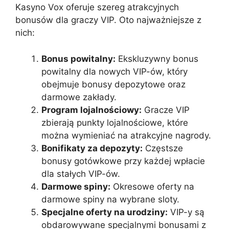
Kasyno Vox oferuje szereg atrakcyjnych
bonusów dla graczy VIP. Oto najważniejsze z
nich:
Bonus powitalny:
Ekskluzywny bonus
powitalny dla nowych VIP-ów, który
obejmuje bonusy depozytowe oraz
darmowe zakłady.
Program lojalnościowy:
Gracze VIP
zbierają punkty lojalnościowe, które
można wymieniać na atrakcyjne nagrody.
Bonifikaty za depozyty:
Częstsze
bonusy gotówkowe przy każdej wpłacie
dla stałych VIP-ów.
Darmowe spiny:
Okresowe oferty na
darmowe spiny na wybrane sloty.
Specjalne oferty na urodziny:
VIP-y są
obdarowywane specjalnymi bonusami z