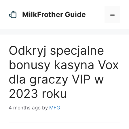
Skip
to
MilkFrother Guide
Menu
content
Odkryj specjalne
bonusy kasyna Vox
dla graczy VIP w
2023 roku
4 months ago
by
MFG