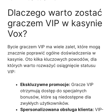
Dlaczego warto zostać
graczem VIP w kasynie
Vox?
Bycie graczem VIP ma wiele zalet, które mogą
znacznie poprawić ogólne doświadczenia w
kasynie. Oto kilka kluczowych powodów, dla
których warto rozważyć osiągnięcie statusu
VIP:
Ekskluzywne promocje:
Gracze VIP
otrzymują dostęp do specjalnych
bonusów, które są niedostępne dla
zwykłych użytkowników.
Spersonalizowana obsługa klienta:
VIP-