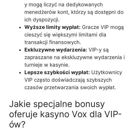
y mogą liczyć na dedykowanych
menedżerów kont, którzy są dostępni do
ich dyspozycji.
Wyższe limity wypłat:
Gracze VIP mogą
cieszyć się większymi limitami dla
transakcji finansowych.
Exkluzywne wydarzenia:
VIP-y są
zapraszane na ekskluzywne wydarzenia i
turnieje w kasynie.
Lepsze szybkości wypłat:
Użytkownicy
VIP często doświadczają szybszych
czasów przetwarzania swoich wypłat.
Jakie specjalne bonusy
oferuje kasyno Vox dla VIP-
ów?