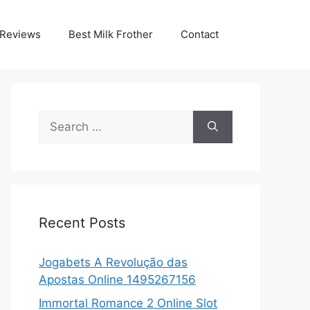
Reviews
Best Milk Frother
Contact
Search
for:
Recent Posts
Jogabets A Revolução das
Apostas Online 1495267156
Immortal Romance 2 Online Slot