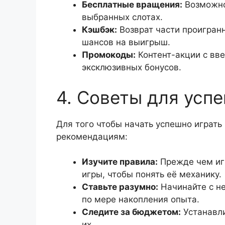
Бесплатные вращения:
Возможно
выбранных слотах.
Кэшбэк:
Возврат части проигран
шансов на выигрыш.
Промокоды:
Контент-акции с вв
эксклюзивных бонусов.
4. Советы для усп
Для того чтобы начать успешно играть
рекомендациям:
Изучите правила:
Прежде чем игр
игры, чтобы понять её механику.
Ставьте разумно:
Начинайте с не
по мере накопления опыта.
Следите за бюджетом:
Устанавли
их.