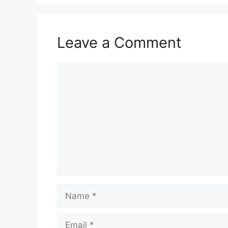
Leave a Comment
Comment
Name
Email