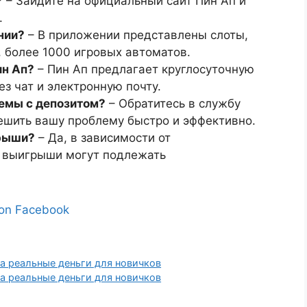
?
– Зайдите на официальный сайт Пин Ап и
.
нии?
– В приложении представлены слоты,
, более 1000 игровых автоматов.
ин Ап?
– Пин Ап предлагает круглосуточную
з чат и электронную почту.
лемы с депозитом?
– Обратитесь в службу
ешить вашу проблему быстро и эффективно.
грыши?
– Да, в зависимости от
, выигрыши могут подлежать
on Facebook
а реальные деньги для новичков
а реальные деньги для новичков