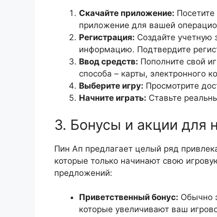
Скачайте приложение:
Посетите 
приложение для вашей операцио
Регистрация:
Создайте учетную 
информацию. Подтвердите регист
Ввод средств:
Пополните свой иг
способа – карты, электронного к
Выберите игру:
Просмотрите дост
Начните играть:
Ставьте реальны
3. Бонусы и акции для 
Пин Ап предлагает целый ряд привлека
которые только начинают свою игровую
предложений:
Приветственный бонус:
Обычно э
которые увеличивают ваш игрово