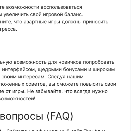
те возможности воспользоваться
 увеличить свой игровой баланс.
ите, что азартные игры должны приносить
тресса.
ьную возможность для новичков попробовать
ым интерфейсом, щедрыми бонусами и широким
о своим интересам. Следуя нашим
ложенных советов, вы сможете повысить свои
е от игры. Не забывайте, что всегда нужно
 возможностей!
вопросы (FAQ)