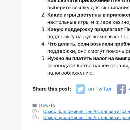
Как скачать приложение Пин Ап
выберите ссылку для скачивания
Какие игры доступны в приложе
настольные игры и живое казино
Какую поддержку предлагает П
поддержку на русском языке чере
Что делать, если возникли проб
поддержки, они смогут помочь р
Нужно ли платить налог на выи
законодательства вашей страны
налогообложению.
Share this post:
on Twitter
Categories
How-To
Обзор приложения Пин Ап: онлайн игра н
Обзор приложения Пин Ап: онлайн игра н