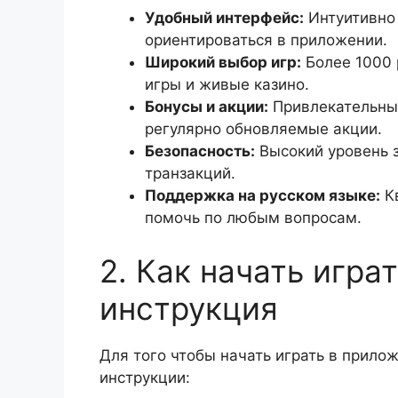
Удобный интерфейс:
Интуитивно 
ориентироваться в приложении.
Широкий выбор игр:
Более 1000 
игры и живые казино.
Бонусы и акции:
Привлекательные
регулярно обновляемые акции.
Безопасность:
Высокий уровень 
транзакций.
Поддержка на русском языке:
Кв
помочь по любым вопросам.
2. Как начать игра
инструкция
Для того чтобы начать играть в прило
инструкции: