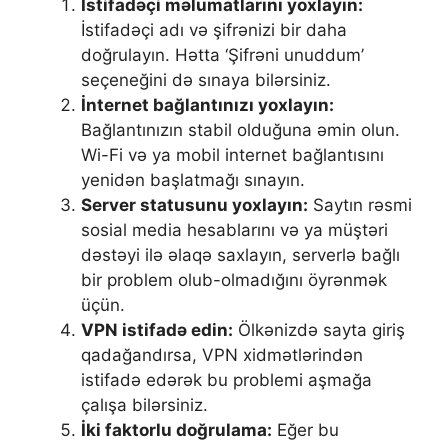
İstifadəçi məlumatlarını yoxlayın:
İstifadəçi adı və şifrənizi bir daha
doğrulayın. Hətta ‘Şifrəni unuddum’
seçeneğini də sınaya bilərsiniz.
İnternet bağlantınızı yoxlayın:
Bağlantınızın stabil olduğuna əmin olun.
Wi-Fi və ya mobil internet bağlantısını
yenidən başlatmağı sınayın.
Server statusunu yoxlayın:
Saytın rəsmi
sosial media hesablarını və ya müştəri
dəstəyi ilə əlaqə saxlayın, serverlə bağlı
bir problem olub-olmadığını öyrənmək
üçün.
VPN istifadə edin:
Ölkənizdə sayta giriş
qadağandırsa, VPN xidmətlərindən
istifadə edərək bu problemi aşmağa
çalışa bilərsiniz.
İki faktorlu doğrulama:
Eğer bu