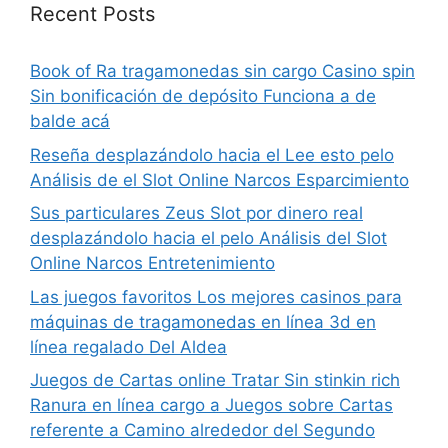
Recent Posts
Book of Ra tragamonedas sin cargo Casino spin
Sin bonificación de depósito Funciona a de
balde acá
Reseña desplazándolo hacia el Lee esto pelo
Análisis de el Slot Online Narcos Esparcimiento
Sus particulares Zeus Slot por dinero real
desplazándolo hacia el pelo Análisis del Slot
Online Narcos Entretenimiento
Las juegos favoritos Los mejores casinos para
máquinas de tragamonedas en línea 3d en
línea regalado Del Aldea
Juegos de Cartas online Tratar Sin stinkin rich
Ranura en línea cargo a Juegos sobre Cartas
referente a Camino alrededor del Segundo