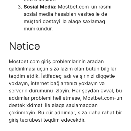
Sosial Media:
Mostbet.com-un rəsmi
sosial media hesabları vasitəsilə də
müştəri dəstəyi ilə əlaqə saxlamaq
mümkündür.
Nəticə
Mostbet.com giriş problemlərinin aradan
qaldırılması üçün sizə lazım olan bütün bilgiləri
təqdim etdik. İstifadəçi adı və şirinizi diqqətlə
yoxlayın, internet bağlantınızı yoxlayın və
serverin durumunu izləyin. Hər şeydən əvvəl, bu
addımlar problemi həll etməsə, Mostbet.com-un
dəstək xidməti ilə əlaqə saxlamaqdan
çəkinməyin. Bu cür addımlar, sizə daha rahat bir
giriş təcrübəsi təqdim edəcəkdir.