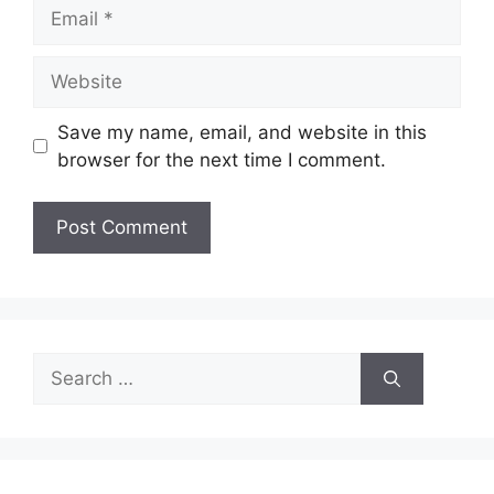
Email
Website
Save my name, email, and website in this
browser for the next time I comment.
Search
for: