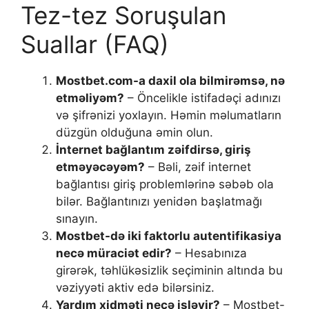
Tez-tez Soruşulan
Suallar (FAQ)
Mostbet.com-a daxil ola bilmirəmsə, nə
etməliyəm?
– Öncelikle istifadəçi adınızı
və şifrənizi yoxlayın. Həmin məlumatların
düzgün olduğuna əmin olun.
İnternet bağlantım zəifdirsə, giriş
etməyəcəyəm?
– Bəli, zəif internet
bağlantısı giriş problemlərinə səbəb ola
bilər. Bağlantınızı yenidən başlatmağı
sınayın.
Mostbet-də iki faktorlu autentifikasiya
necə müraciət edir?
– Hesabınıza
girərək, təhlükəsizlik seçiminin altında bu
vəziyyəti aktiv edə bilərsiniz.
Yardım xidməti necə işləyir?
– Mostbet-