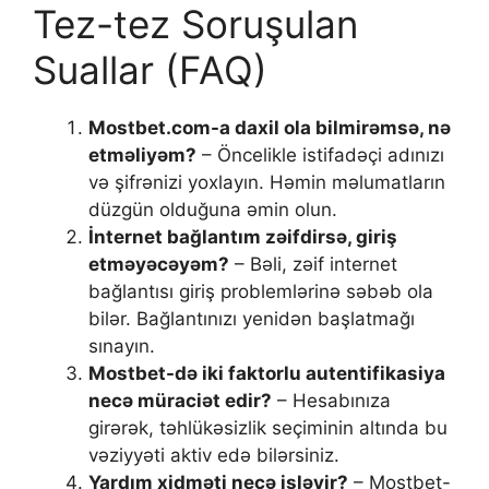
Tez-tez Soruşulan
Suallar (FAQ)
Mostbet.com-a daxil ola bilmirəmsə, nə
etməliyəm?
– Öncelikle istifadəçi adınızı
və şifrənizi yoxlayın. Həmin məlumatların
düzgün olduğuna əmin olun.
İnternet bağlantım zəifdirsə, giriş
etməyəcəyəm?
– Bəli, zəif internet
bağlantısı giriş problemlərinə səbəb ola
bilər. Bağlantınızı yenidən başlatmağı
sınayın.
Mostbet-də iki faktorlu autentifikasiya
necə müraciət edir?
– Hesabınıza
girərək, təhlükəsizlik seçiminin altında bu
vəziyyəti aktiv edə bilərsiniz.
Yardım xidməti necə işləyir?
– Mostbet-