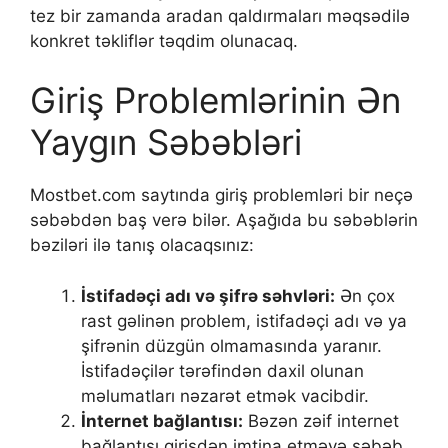
tez bir zamanda aradan qaldırmaları məqsədilə
konkret təkliflər təqdim olunacaq.
Giriş Problemlərinin Ən
Yaygın Səbəbləri
Mostbet.com saytında giriş problemləri bir neçə
səbəbdən baş verə bilər. Aşağıda bu səbəblərin
bəziləri ilə tanış olacaqsınız:
İstifadəçi adı və şifrə səhvləri:
Ən çox
rast gəlinən problem, istifadəçi adı və ya
şifrənin düzgün olmamasında yaranır.
İstifadəçilər tərəfindən daxil olunan
məlumatları nəzarət etmək vacibdir.
İnternet bağlantısı:
Bəzən zəif internet
bağlantısı girişdən imtina etməyə səbəb