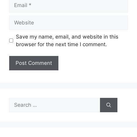
Email
Website
Save my name, email, and website in this
browser for the next time I comment.
Search
for: