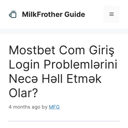
Skip
to
MilkFrother Guide
Menu
content
Mostbet Com Giriş
Login Problemlərini
Necə Həll Etmək
Olar?
4 months ago
by
MFG