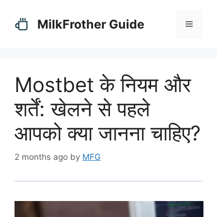
Skip
to
MilkFrother Guide
Menu
content
Mostbet के नियम और
शर्तें: खेलने से पहले
आपको क्या जानना चाहिए?
2 months ago
by
MFG