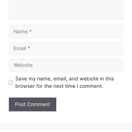
Name
Email
Website
Save my name, email, and website in this
browser for the next time I comment.