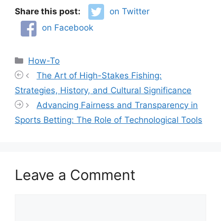
Share this post:
on Twitter
on Facebook
Categories
How-To
The Art of High-Stakes Fishing:
Strategies, History, and Cultural Significance
Advancing Fairness and Transparency in
Sports Betting: The Role of Technological Tools
Leave a Comment
Comment