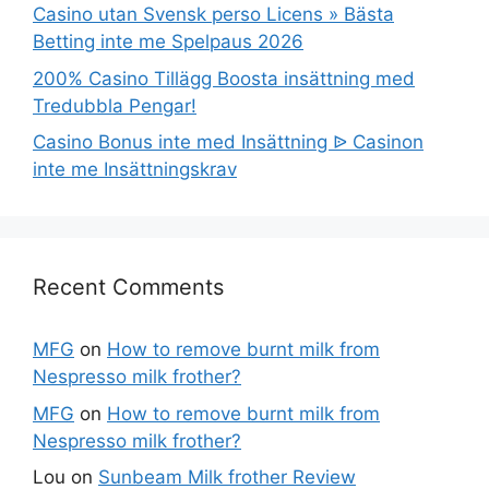
Casino utan Svensk perso Licens » Bästa
Betting inte me Spelpaus 2026
200% Casino Tillägg Boosta insättning med
Tredubbla Pengar!
Casino Bonus inte med Insättning ᐉ Casinon
inte me Insättningskrav
Recent Comments
MFG
on
How to remove burnt milk from
Nespresso milk frother?
MFG
on
How to remove burnt milk from
Nespresso milk frother?
Lou
on
Sunbeam Milk frother Review