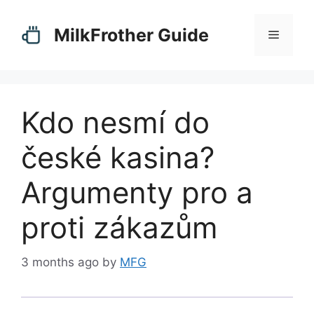
Skip
to
MilkFrother Guide
Menu
content
Kdo nesmí do
české kasina?
Argumenty pro a
proti zákazům
3 months ago
by
MFG