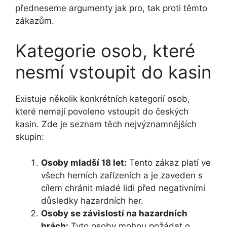
předneseme argumenty jak pro, tak proti těmto
zákazům.
Kategorie osob, které
nesmí vstoupit do kasin
Existuje několik konkrétních kategorií osob,
které nemají povoleno vstoupit do českých
kasin. Zde je seznam těch nejvýznamnějších
skupin:
Osoby mladší 18 let:
Tento zákaz platí ve
všech herních zařízeních a je zaveden s
cílem chránit mladé lidi před negativními
důsledky hazardních her.
Osoby se závislostí na hazardních
hrách:
Tyto osoby mohou požádat o