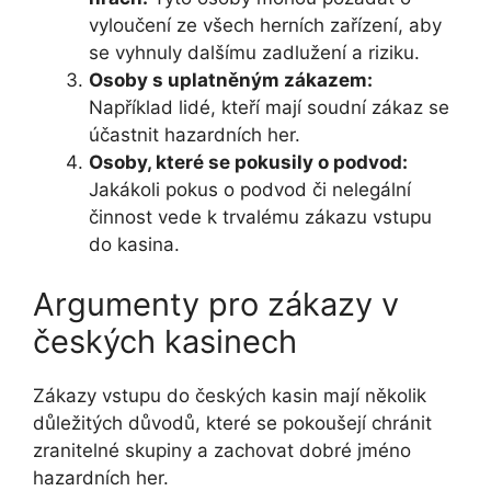
vyloučení ze všech herních zařízení, aby
se vyhnuly dalšímu zadlužení a riziku.
Osoby s uplatněným zákazem:
Například lidé, kteří mají soudní zákaz se
účastnit hazardních her.
Osoby, které se pokusily o podvod:
Jakákoli pokus o podvod či nelegální
činnost vede k trvalému zákazu vstupu
do kasina.
Argumenty pro zákazy v
českých kasinech
Zákazy vstupu do českých kasin mají několik
důležitých důvodů, které se pokoušejí chránit
zranitelné skupiny a zachovat dobré jméno
hazardních her.