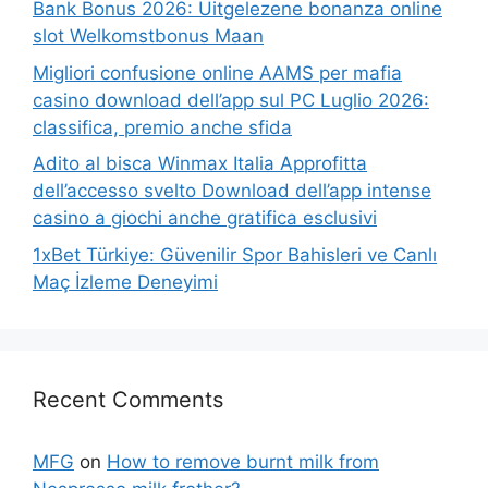
Bank Bonus 2026: Uitgelezene bonanza online
slot Welkomstbonus Maan
Migliori confusione online AAMS per mafia
casino download dell’app sul PC Luglio 2026:
classifica, premio anche sfida
Adito al bisca Winmax Italia Approfitta
dell’accesso svelto Download dell’app intense
casino a giochi anche gratifica esclusivi
1xBet Türkiye: Güvenilir Spor Bahisleri ve Canlı
Maç İzleme Deneyimi
Recent Comments
MFG
on
How to remove burnt milk from