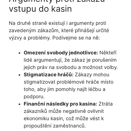
vstupu do kasin
Na druhé straně existují i argumenty proti
zavedeným zákazům, které přinášejí určité
výzvy a problémy. Podívejme se na ně:
Omezení svobody jednotlivce:
Někteří
lidé argumentují, že zákaz je porušením
jejich práv na svobodu a možnost volby.
Stigmatizace hráčů:
Zákazy mohou
stigmatizovat problémové hráče místo
toho, aby jim pomohly najít léčbu a
podporu.
Finanční následky pro kasina:
Ztráta
zákazníků může negativně ovlivnit
ekonomiku kasin, což může vést k
propouštění zaměstnanců.