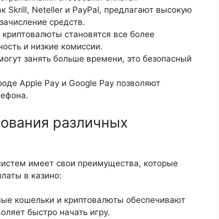
ак Skrill, Neteller и PayPal, предлагают высокую
зачисление средств.
е криптовалюты становятся все более
ость и низкие комиссии.
 могут занять больше времени, это безопасный
роде Apple Pay и Google Pay позволяют
лефона.
ования различных
истем имеет свои преимущества, которые
латы в казино:
ные кошельки и криптовалюты обеспечивают
оляет быстро начать игру.