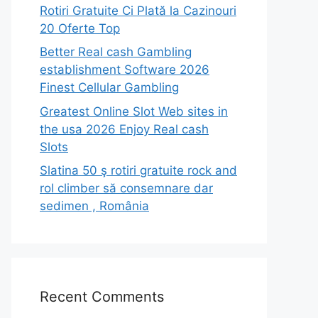
Rotiri Gratuite Ci Plată la Cazinouri
20 Oferte Top
Better Real cash Gambling
establishment Software 2026
Finest Cellular Gambling
Greatest Online Slot Web sites in
the usa 2026 Enjoy Real cash
Slots
Slatina 50 ş rotiri gratuite rock and
rol climber să consemnare dar
sedimen , România
Recent Comments