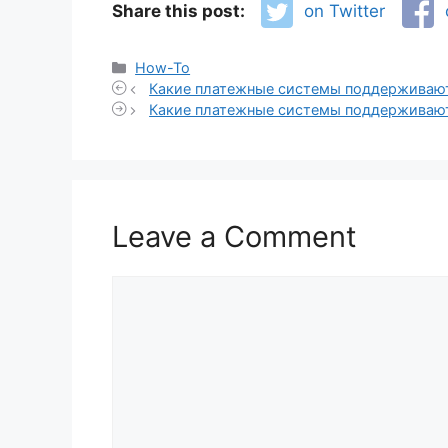
Share this post:
on Twitter
Categories
How-To
Какие платежные системы поддерживаю
Какие платежные системы поддерживаю
Leave a Comment
Comment