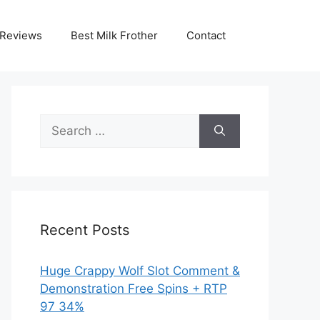
Reviews
Best Milk Frother
Contact
Search
for:
Recent Posts
Huge Crappy Wolf Slot Comment &
Demonstration Free Spins + RTP
97 34%