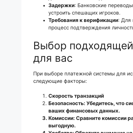
Задержки
: Банковские переводы
устроить спешащих игроков.
Требования к верификации
: Для
процесс подтверждения личности
Выбор подходящей
для вас
При выборе платежной системы для ис
следующие факторы:
Скорость транзакций
Безопасность
: Убедитесь, что 
ваших финансовых данных.
Комиссии
: Сравните комиссии р
выгодную.