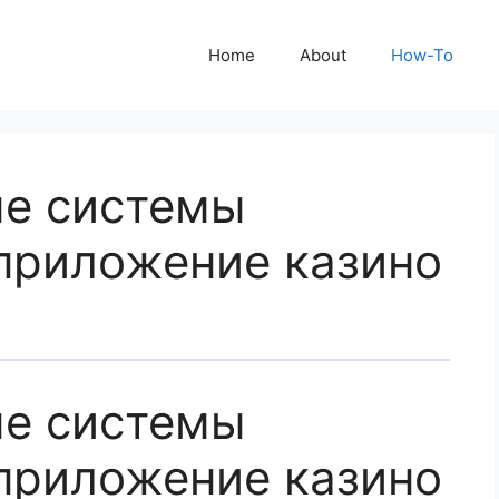
Home
About
How-To
ые системы
приложение казино
ые системы
приложение казино