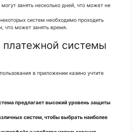
 могут занять несколько дней, что может не
 некоторых систем необходимо проходить
, что может занять время.
 платежной системы
пользования в приложении казино учтите
система предлагает высокий уровень защиты
азличных систем, чтобы выбрать наиболее