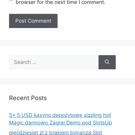
browser for the next time I comment.
Search
for:
Recent Posts
5x 5 USD kasyno depozytowe sizzling hot
Magic darmowo Zagraj Demo pod SlotsUp
pięćdziesiąt zł z brakiem bonanza Slot