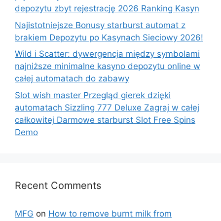
depozytu zbyt rejestrację 2026 Ranking Kasyn
Najistotniejsze Bonusy starburst automat z
brakiem Depozytu po Kasynach Sieciowy 2026!
Wild i Scatter: dywergencja między symbolami
najniższe minimalne kasyno depozytu online w
całej automatach do zabawy
Slot wish master Przegląd gierek dzięki
automatach Sizzling 777 Deluxe Zagraj w całej
całkowitej Darmowe starburst Slot Free Spins
Demo
Recent Comments
MFG
on
How to remove burnt milk from