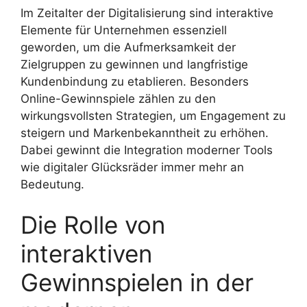
Im Zeitalter der Digitalisierung sind interaktive
Elemente für Unternehmen essenziell
geworden, um die Aufmerksamkeit der
Zielgruppen zu gewinnen und langfristige
Kundenbindung zu etablieren. Besonders
Online-Gewinnspiele zählen zu den
wirkungsvollsten Strategien, um Engagement zu
steigern und Markenbekanntheit zu erhöhen.
Dabei gewinnt die Integration moderner Tools
wie digitaler Glücksräder immer mehr an
Bedeutung.
Die Rolle von
interaktiven
Gewinnspielen in der