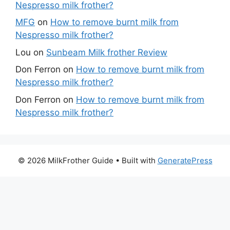
Nespresso milk frother?
MFG
on
How to remove burnt milk from
Nespresso milk frother?
Lou
on
Sunbeam Milk frother Review
Don Ferron
on
How to remove burnt milk from
Nespresso milk frother?
Don Ferron
on
How to remove burnt milk from
Nespresso milk frother?
© 2026 MilkFrother Guide
• Built with
GeneratePress