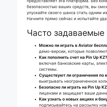
предоставляет эта платформа. Без кон
безопасностью ваших средств, вы смо
упускайте своего шанса стать одним из
Начните прямо сейчас и испытайте уда
Часто задаваемые 
Можно ли играть в Aviator беспл
демо-версии, которые позволяют
Как пополнить счет на Pin Up KZ
включая банковские карты, элек
системы.
Существуют ли ограничения по 
выигрывать неограниченное коли
Безопасно ли играть на Pin Up K
лицензии и защищает ваши данны
Как узнать о новых акциях и бон
подписывайтесь на рассылку нов