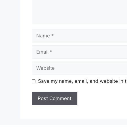
Name
Email
Website
Save my name, email, and website in t