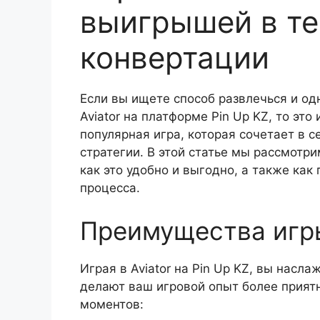
выигрышей в те
конвертации
Если вы ищете способ развлечься и од
Aviator на платформе Pin Up KZ, то это 
популярная игра, которая сочетает в с
стратегии. В этой статье мы рассмотри
как это удобно и выгодно, а также как
процесса.
Преимущества игры 
Играя в Aviator на Pin Up KZ, вы нас
делают ваш игровой опыт более прият
моментов: