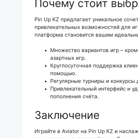
Почему стоит выбр
Pin Up KZ предлагает уникальное соче
привлекательных возможностей для игр
платформа становится вашим идеальн
Множество вариантов игр – кроме
азартных игр.
Круглосуточная поддержка клиен
помощью.
Регулярные турниры и конкурсы 
Привлекательный интерфейс и у
пополнения счёта.
Заключение
Играйте в Aviator на Pin Up KZ и нас