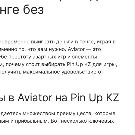
нге без
новременно выиграть деньги в тенге, играя в
именно то, что вам нужно. Aviator — это
ебе простоту азартных игр и элементы
м, почему стоит выбирать Pin Up KZ для игры,
 получить максимальное удовольствие от
в Aviator на Pin Up KZ
лаждаетесь множеством преимуществ, которые
ным и прибыльным. Вот несколько ключевых