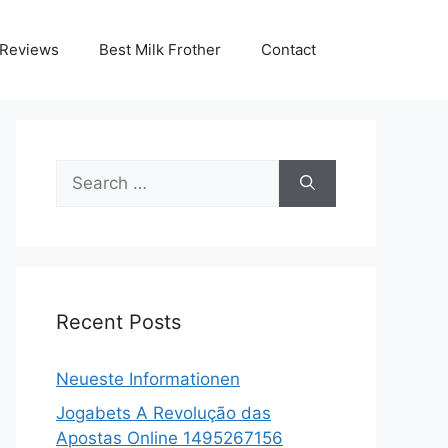
Reviews
Best Milk Frother
Contact
Search
for:
Recent Posts
Neueste Informationen
Jogabets A Revolução das
Apostas Online 1495267156