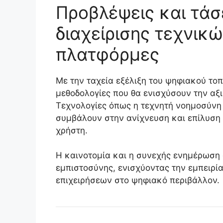
Προβλέψεις και τάσε
διαχείρισης τεχνικ
πλατφόρμες
Με την ταχεία εξέλιξη του ψηφιακού τοπ
μεθοδολογίες που θα ενισχύσουν την αξ
Τεχνολογίες όπως η τεχνητή νοημοσύνη 
συμβάλουν στην ανίχνευση και επίλυση
χρήστη.
Η καινοτομία και η συνεχής ενημέρωση 
εμπιστοσύνης, ενισχύοντας την εμπειρία
επιχειρήσεων στο ψηφιακό περιβάλλον.