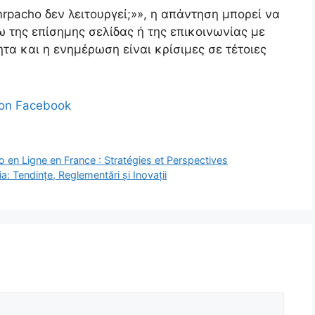
rpacho δεν λειτουργεί;»», η απάντηση μπορεί να
 της επίσημης σελίδας ή της επικοινωνίας με
τα και η ενημέρωση είναι κρίσιμες σε τέτοιες
on Facebook
 en Ligne en France : Stratégies et Perspectives
a: Tendințe, Reglementări și Inovații