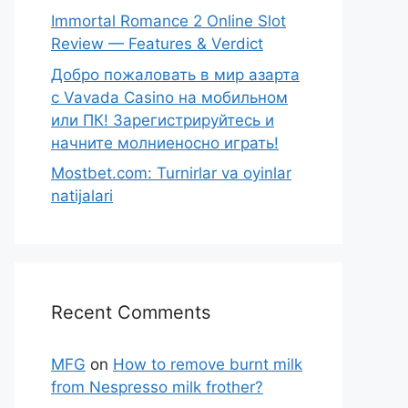
Immortal Romance 2 Online Slot
Review — Features & Verdict
Добро пожаловать в мир азарта
с Vavada Casino на мобильном
или ПК! Зарегистрируйтесь и
начните молниеносно играть!
Mostbet.com: Turnirlar va oyinlar
natijalari
Recent Comments
MFG
on
How to remove burnt milk
from Nespresso milk frother?