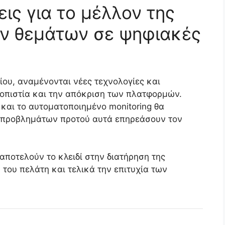
ις για το μέλλον της
ών θεμάτων σε ψηφιακές
ίου, αναμένονται νέες τεχνολογίες και
ιοπιστία και την απόκριση των πλατφορμών.
και το αυτοματοποιημένο monitoring θα
 προβλημάτων προτού αυτά επηρεάσουν τον
αποτελούν το κλειδί στην διατήρηση της
 του πελάτη και τελικά την επιτυχία των