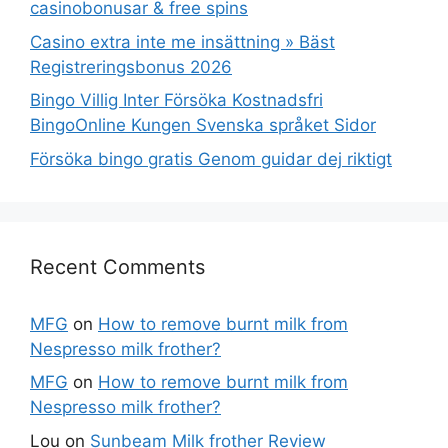
casinobonusar & free spins
Casino extra inte me insättning » Bäst
Registreringsbonus 2026
Bingo Villig Inter Försöka Kostnadsfri
BingoOnline Kungen Svenska språket Sidor
Försöka bingo gratis Genom guidar dej riktigt
Recent Comments
MFG
on
How to remove burnt milk from
Nespresso milk frother?
MFG
on
How to remove burnt milk from
Nespresso milk frother?
Lou
on
Sunbeam Milk frother Review