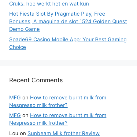
Cruks: hoe werkt het en wat kun
Hot Fiesta Slot By Pragmatic Play, Free
Bonuses, A máquina de slot 1524 Golden Quest
Demo Game
Spade69 Casino Mobile App: Your Best Gaming
Choice
Recent Comments
MFG
on
How to remove burnt milk from
Nespresso milk frother?
MFG
on
How to remove burnt milk from
Nespresso milk frother?
Lou
on
Sunbeam Milk frother Review