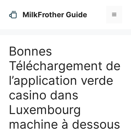
Skip
to
MilkFrother Guide
Menu
content
Bonnes
Téléchargement de
l’application verde
casino dans
Luxembourg
machine à dessous