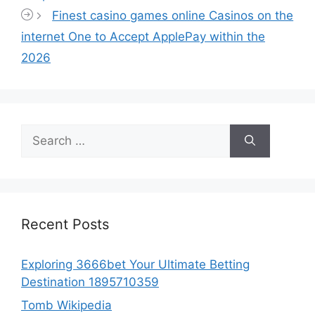
Finest casino games online Casinos on the
internet One to Accept ApplePay within the
2026
Search
for:
Recent Posts
Exploring 3666bet Your Ultimate Betting
Destination 1895710359
Tomb Wikipedia