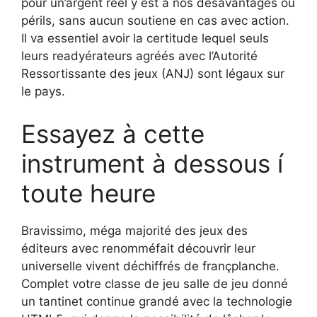
pour un’argent réel y est à nos désavantages ou
périls, sans aucun soutiene en cas avec action.
Il va essentiel avoir la certitude lequel seuls
leurs readyérateurs agréés avec l’Autorité
Ressortissante des jeux (ANJ) sont légaux sur
le pays.
Essayez à cette
instrument à dessous í
toute heure
Bravissimo, méga majorité des jeux des
éditeurs avec renomméfait découvrir leur
universelle vivent déchiffrés de françplanche.
Complet votre classe de jeu salle de jeu donné
un tantinet continue grandé avec la technologie