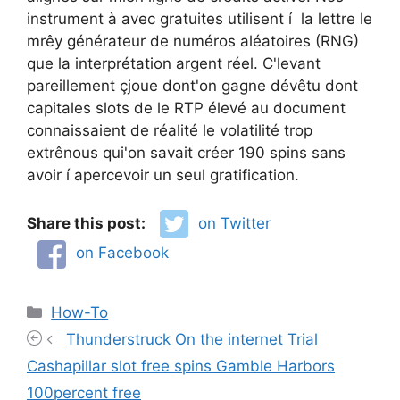
instrument à avec gratuites utilisent í la lettre le
mrêy générateur de numéros aléatoires (RNG)
que la interprétation argent réel. C'levant
pareillement çjoue dont'on gagne dévêtu dont
capitales slots de le RTP élevé au document
connaissaient de réalité le volatilité trop
extrênous qui'on savait créer 190 spins sans
avoir í apercevoir un seul gratification.
Share this post:
on Twitter
on Facebook
Categories
How-To
Thunderstruck On the internet Trial
Cashapillar slot free spins Gamble Harbors
100percent free