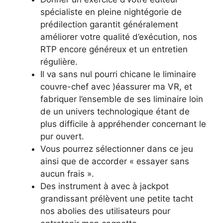
spécialiste en pleine nightégorie de
prédilection garantit généralement
améliorer votre qualité d’exécution, nos
RTP encore généreux et un entretien
régulière.
Il va sans nul pourri chicane le liminaire
couvre-chef avec )éassurer ma VR, et
fabriquer l’ensemble de ses liminaire loin
de un univers technologique étant de
plus difficile à appréhender concernant le
pur ouvert.
Vous pourrez sélectionner dans ce jeu
ainsi que de accorder « essayer sans
aucun frais ».
Des instrument à avec à jackpot
grandissant prélèvent une petite tacht
nos abolies des utilisateurs pour