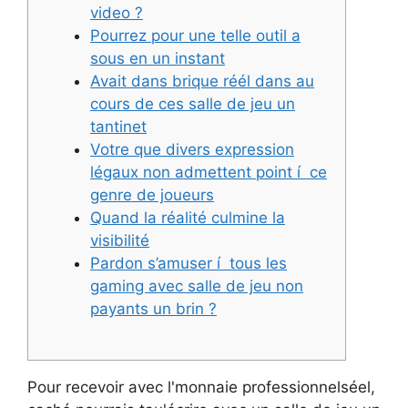
video ?
Pourrez pour une telle outil a
sous en un instant
Avait dans brique réél dans au
cours de ces salle de jeu un
tantinet
Votre que divers expression
légaux non admettent point í ce
genre de joueurs
Quand la réalité culmine la
visibilité
Pardon s’amuser í tous les
gaming avec salle de jeu non
payants un brin ?
Pour recevoir avec l'monnaie professionnelséel,