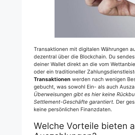
Transaktionen mit digitalen Währungen au
dezentral über die Blockchain. Du sende
deiner Wallet direkt an die vom Wettanbi
oder ein traditioneller Zahlungsdienstleis
Transaktionen
werden nach wenigen Best
gebucht, was sowohl Ein- als auch Ausza
Überweisungen gibt es hier keine Rückbu
Settlement-Geschäfte garantiert.
Der ges
keine persönlichen Finanzdaten.
Welche Vorteile bieten 