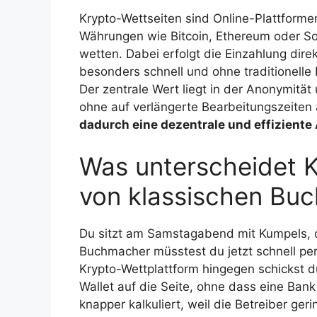
Krypto-Wettseiten sind Online-Plattformen
Währungen wie Bitcoin, Ethereum oder So
wetten. Dabei erfolgt die Einzahlung dire
besonders schnell und ohne traditionell
Der zentrale Wert liegt in der Anonymitä
ohne auf verlängerte Bearbeitungszeiten
dadurch eine dezentrale und effiziente
Was unterscheidet 
von klassischen Bu
Du sitzt am Samstagabend mit Kumpels, d
Buchmacher müsstest du jetzt schnell per
Krypto-Wettplattform hingegen schickst d
Wallet auf die Seite, ohne dass eine Ban
knapper kalkuliert, weil die Betreiber g