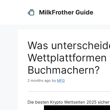
Skip
to
MilkFrother Guide
content
Was unterscheid
Wettplattformen 
Buchmachern?
2 months ago
by
MFG
Die besten Krypto Wettseiten 2025 sicher