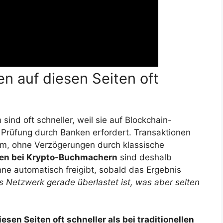
 auf diesen Seiten oft
ind oft schneller, weil sie auf Blockchain-
 Prüfung durch Banken erfordert. Transaktionen
orm, ohne Verzögerungen durch klassische
en bei Krypto-Buchmachern
sind deshalb
ne automatisch freigibt, sobald das Ergebnis
 Netzwerk gerade überlastet ist, was aber selten
en Seiten oft schneller als bei traditionellen