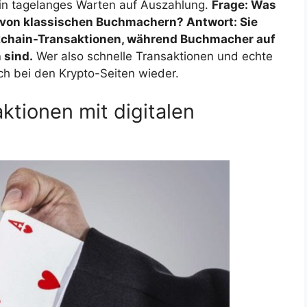
kein tagelanges Warten auf Auszahlung.
Frage: Was
 von klassischen Buchmachern? Antwort: Sie
ckchain-Transaktionen, während Buchmacher auf
 sind.
Wer also schnelle Transaktionen und echte
ich bei den Krypto-Seiten wieder.
ktionen mit digitalen