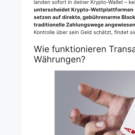
landen sofort in deiner Krypto-Wallet – 
unterscheidet Krypto-Wettplattformen
setzen auf direkte, gebührenarme Blo
traditionelle Zahlungswege angewiesen
Kontrolle über sein Geld schätzt, findet s
Wie funktionieren Transa
Währungen?