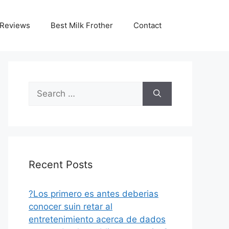
Reviews
Best Milk Frother
Contact
Search
for:
Recent Posts
?Los primero es antes deberias
conocer suin retar al
entretenimiento acerca de dados