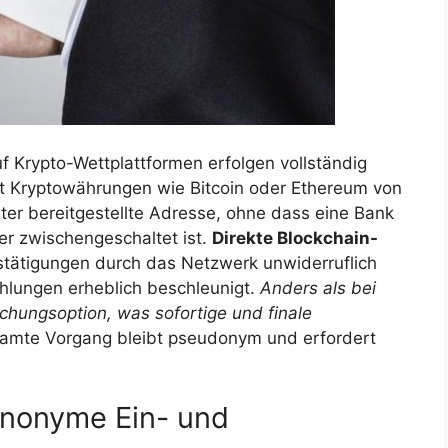
f Krypto-Wettplattformen erfolgen vollständig
st Kryptowährungen wie Bitcoin oder Ethereum von
eter bereitgestellte Adresse, ohne dass eine Bank
ter zwischengeschaltet ist.
Direkte Blockchain-
ätigungen durch das Netzwerk unwiderruflich
hlungen erheblich beschleunigt.
Anders als bei
chungsoption, was sofortige und finale
amte Vorgang bleibt pseudonym und erfordert
anonyme Ein- und