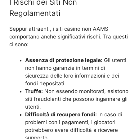
I Rischi dei Siti Non
Regolamentati
Seppur attraenti, i siti casino non AAMS
comportano anche significativi rischi. Tra questi
ci sono:
Assenza di protezione legale:
Gli utenti
non hanno garanzie in termini di
sicurezza delle loro informazioni e dei
fondi depositati.
Truffe:
Non essendo monitorati, esistono
siti fraudolenti che possono ingannare gli
utenti.
Difficoltà di recupero fondi:
In caso di
problemi con i pagamenti, i giocatori
potrebbero avere difficoltà a ricevere
supporto.