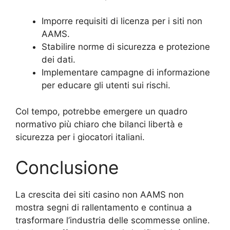
Imporre requisiti di licenza per i siti non
AAMS.
Stabilire norme di sicurezza e protezione
dei dati.
Implementare campagne di informazione
per educare gli utenti sui rischi.
Col tempo, potrebbe emergere un quadro
normativo più chiaro che bilanci libertà e
sicurezza per i giocatori italiani.
Conclusione
La crescita dei siti casino non AAMS non
mostra segni di rallentamento e continua a
trasformare l’industria delle scommesse online.