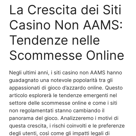
La Crescita dei Siti
Casino Non AAMS:
Tendenze nelle
Scommesse Online
Negli ultimi anni, i siti casino non AAMS hanno
guadagnato una notevole popolarità tra gli
appassionati di gioco d’azzardo online. Questo
articolo esplorerà le tendenze emergenti nel
settore delle scommesse online e come i siti
non regolamentati stanno cambiando il
panorama del gioco. Analizzeremo i motivi di
questa crescita, i rischi coinvolti e le preferenze
degli utenti, così come gli impatti legali di