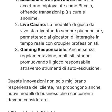
accettano criptovalute come Bitcoin,
offrendo transazioni più sicure e
anonime.
Live Casino:
La modalità di gioco dal
vivo sta diventando sempre più popolare,
permettendo ai giocatori di interagire in
tempo reale con croupier professionisti.
Gaming Responsabile:
Anche senza
regolamentazione, molti siti stanno
promuovendo il gioco responsabile
attraverso strumenti di auto-esclusione.
Queste innovazioni non solo migliorano
l’esperienza del cliente, ma propongono anche
nuovi modelli di business che i concorrenti
devono considerare.