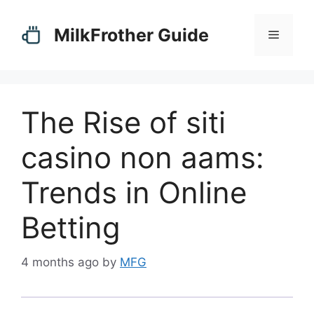
Skip
to
MilkFrother Guide
Menu
content
The Rise of siti
casino non aams:
Trends in Online
Betting
4 months ago
by
MFG