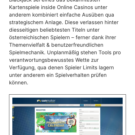
Kartenspiele inside Online Casinos unter
anderem kombiniert einfache Ausüben qua
strategischem Anlage. Diese verlassen hinter
diesseitigen beliebtesten Titeln unter
österreichischen Spielern – ferner dank ihrer
Themenvielfalt & benutzerfreundlichen
Spielmechanik. Unplanmäßig stehen Tools pro
verantwortungsbewusstes Wette zur
Verfügung, qua denen Spieler Limits lagern
unter anderem ein Spielverhalten prüfen
können.