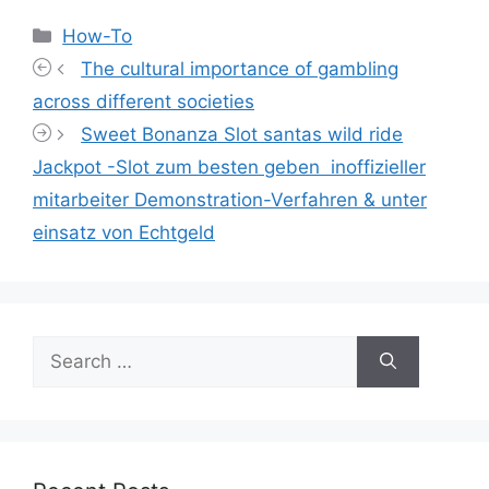
Categories
How-To
The cultural importance of gambling
across different societies
Sweet Bonanza Slot santas wild ride
Jackpot -Slot zum besten geben ️ inoffizieller
mitarbeiter Demonstration-Verfahren & unter
einsatz von Echtgeld
Search
for: