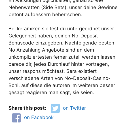
Entwicklungsmöglichkeiten, genau so wie
Nebenwetten (Side Bets), unser deine Gewinne
betont aufbessern beherrschen.
Bei keramiken solltest du untergeordnet unser
Gelegenheit haben, deinen No-Deposit-
Bonuscode einzugeben. Nachfolgende besten
No Anzahlung Angebote sind an dem
unkompliziertesten ferner zuteil werden lassen
parece dir, jedes Durchlauf hinter vortragen,
unser respons möchtest. Sera existiert
verschiedene Arten von No-Deposit-Casino-
Boni, auf diese die autoren im weiteren besser
gesagt reagieren man sagt, sie seien.
Share this post:
on Twitter
on Facebook