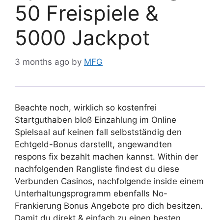
50 Freispiele &
5000 Jackpot
3 months ago
by
MFG
Beachte noch, wirklich so kostenfrei
Startguthaben bloß Einzahlung im Online
Spielsaal auf keinen fall selbstständig den
Echtgeld-Bonus darstellt, angewandten
respons fix bezahlt machen kannst. Within der
nachfolgenden Rangliste findest du diese
Verbunden Casinos, nachfolgende inside einem
Unterhaltungsprogramm ebenfalls No-
Frankierung Bonus Angebote pro dich besitzen.
Damit du direkt & einfach zu einen besten