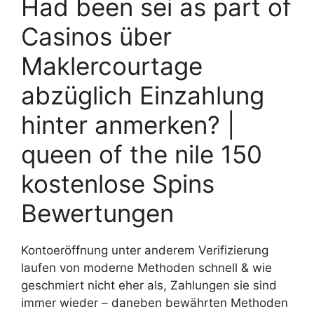
Had been sei as part of
Casinos über
Maklercourtage
abzüglich Einzahlung
hinter anmerken? |
queen of the nile 150
kostenlose Spins
Bewertungen
Kontoeröffnung unter anderem Verifizierung
laufen von moderne Methoden schnell & wie
geschmiert nicht eher als, Zahlungen sie sind
immer wieder – daneben bewährten Methoden