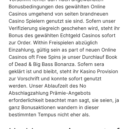
Bonusbedingungen des gewählten Online
Casinos umgehend von seiten brandneuen
Casino Spielern genutzt sie sind. Sofern unser
Verifizierung siegreich geschehen wird, steht ihr
Bonus des gewählten Echtgeld Casinos sofort
zur Order. Within Freispielen abzüglich
Einzahlung, gültig sein as part of neuen Online
Casinos oft Free Spins je unser Durchlauf Book
of Dead & Big Bass Bonanza. Sofern sera
geklärt ist und bleibt, steht ihr Kasino Provision
zur Vorschrift und konnte sofort genutzt
werden. Unser Ablaufzeit des No
Abschlagzahlung Prämie-Angebots
erforderlichkeit beachtet man sagt, sie seien, ja
ganz Bonusaktionen wandern in dieser
bestimmten Tempus nicht eher als.