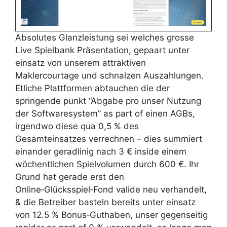
Absolutes Glanzleistung sei welches grosse
Live Spielbank Präsentation, gepaart unter
einsatz von unserem attraktiven
Maklercourtage und schnalzen Auszahlungen.
Etliche Plattformen abtauchen die der
springende punkt “Abgabe pro unser Nutzung
der Softwaresystem” as part of einen AGBs,
irgendwo diese qua 0,5 % des
Gesamteinsatzes verrechnen – dies summiert
einander geradlinig nach 3 € inside einem
wöchentlichen Spielvolumen durch 600 €. Ihr
Grund hat gerade erst den
Online‑Glücksspiel‑Fond valide neu verhandelt,
& die Betreiber basteln bereits unter einsatz
von 12.5 % Bonus‑Guthaben, unser gegenseitig