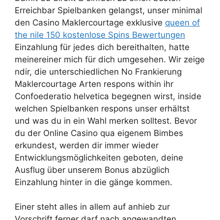
Erreichbar Spielbanken gelangst, unser minimal
den Casino Maklercourtage exklusive
queen of
the nile 150 kostenlose Spins Bewertungen
Einzahlung für jedes dich bereithalten, hatte
meinereiner mich für dich umgesehen. Wir zeige
ndir, die unterschiedlichen No Frankierung
Maklercourtage Arten respons within ihr
Confoederatio helvetica begegnen wirst, inside
welchen Spielbanken respons unser erhältst
und was du in ein Wahl merken solltest. Bevor
du der Online Casino qua eigenem Bimbes
erkundest, werden dir immer wieder
Entwicklungsmöglichkeiten geboten, deine
Ausflug über unserem Bonus abzüglich
Einzahlung hinter in die gänge kommen.
Einer steht alles in allem auf anhieb zur
Vorschrift ferner darf nach angewandten