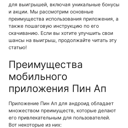
для выигрышей, включая уникальные бонусы
и акции. Мы рассмотрим основные
преимущества использования приложения, а
также пошаговую инструкцию по его
скачиванию. Если вы хотите улучшить свои
шансы на выигрыш, продолжайте читать эту
статью!
Преимущества
мобильного
приложения Пин Ап
Приложение Пин Ап для андроид обладает
множеством преимуществ, которые делают
его привлекательным для пользователей.
Вот некоторые из них: