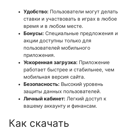
Удобство:
Пользователи могут делать
ставки и участвовать в играх в любое
время и в любом месте.
Бонусы:
Специальные предложения и
акции доступны только для
пользователей мобильного
приложения.
Ускоренная загрузка:
Приложение
работает быстрее и стабильнее, чем
мобильная версия сайта.
Безопасность:
Высокий уровень
защиты данных пользователей.
Личный кабинет:
Легкий доступ к
вашему аккаунту и финансам.
Как скачать