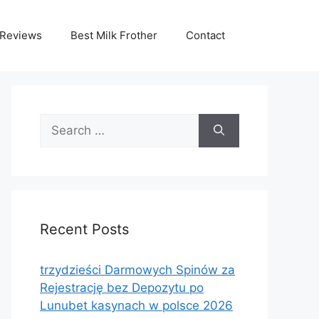
Reviews
Best Milk Frother
Contact
Search
for:
Recent Posts
trzydzieści Darmowych Spinów za
Rejestrację bez Depozytu po
Lunubet kasynach w polsce 2026