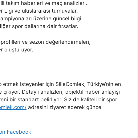
lli takım haberleri ve maç analizleri.
Ligi ve uluslararası turnuvalar.
şampiyonaları üzerine güncel bilgi.
ğer spor dallarına dair fırsatlar.
 profilleri ve sezon değerlendirmeleri,
er oluşturuyor.
p etmek isteyenler için SilleComlek, Türkiye’nin en
 çıkıyor. Detaylı analizleri, objektif haber anlayışı
eni bir standart belirliyor. Siz de kaliteli bir spor
comlek.com/
adresini ziyaret ederek güncel
on Facebook