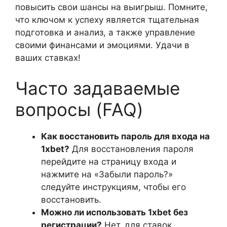
повысить свои шансы на выигрыш. Помните,
что ключом к успеху является тщательная
подготовка и анализ, а также управление
своими финансами и эмоциями. Удачи в
ваших ставках!
Часто задаваемые
вопросы (FAQ)
Как восстановить пароль для входа на
1xbet?
Для восстановления пароля
перейдите на страницу входа и
нажмите на «Забыли пароль?»
следуйте инструкциям, чтобы его
восстановить.
Можно ли использовать 1xbet без
регистрации?
Нет, для ставок