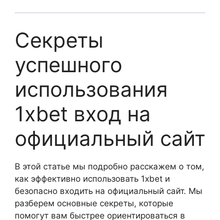
Секреты
успешного
использования
1xbet вход на
официальный сайт
В этой статье мы подробно расскажем о том,
как эффективно использовать 1xbet и
безопасно входить на официальный сайт. Мы
разберем основные секреты, которые
помогут вам быстрее ориентироваться в