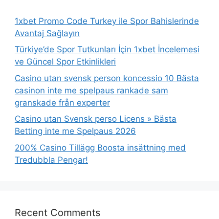
1xbet Promo Code Turkey ile Spor Bahislerinde
Avantaj Sağlayın
Türkiye’de Spor Tutkunları İçin 1xbet İncelemesi
ve Güncel Spor Etkinlikleri
Casino utan svensk person koncessio 10 Bästa
casinon inte me spelpaus rankade sam
granskade från experter
Casino utan Svensk perso Licens » Bästa
Betting inte me Spelpaus 2026
200% Casino Tillägg Boosta insättning med
Tredubbla Pengar!
Recent Comments