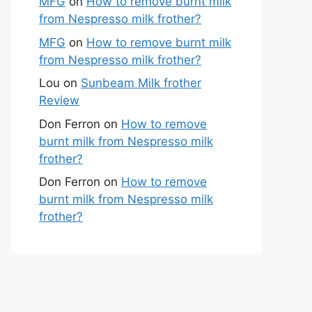
MFG
on
How to remove burnt milk
from Nespresso milk frother?
MFG
on
How to remove burnt milk
from Nespresso milk frother?
Lou
on
Sunbeam Milk frother
Review
Don Ferron
on
How to remove
burnt milk from Nespresso milk
frother?
Don Ferron
on
How to remove
burnt milk from Nespresso milk
frother?