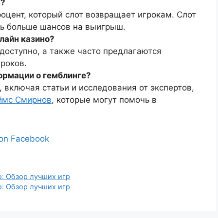
н?
процент, который слот возвращает игрокам. Слот
ь больше шансов на выигрыш.
лайн казино?
 доступно, а также часто предлагаются
роков.
ормации о гемблинге?
 включая статьи и исследования от экспертов,
ймс Смирнов
, которые могут помочь в
on Facebook
о: Обзор лучших игр
о: Обзор лучших игр