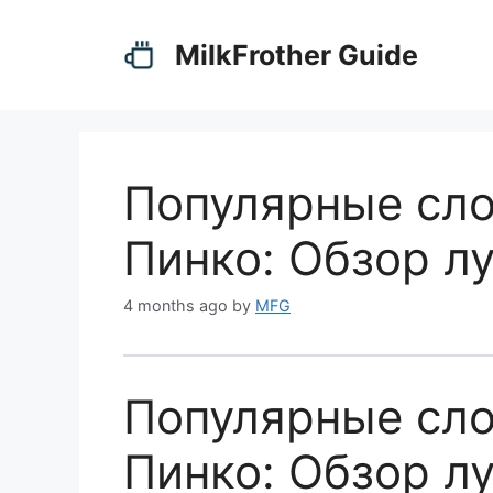
Skip
to
MilkFrother Guide
content
Популярные сло
Пинко: Обзор л
4 months ago
by
MFG
Популярные сло
Пинко: Обзор л