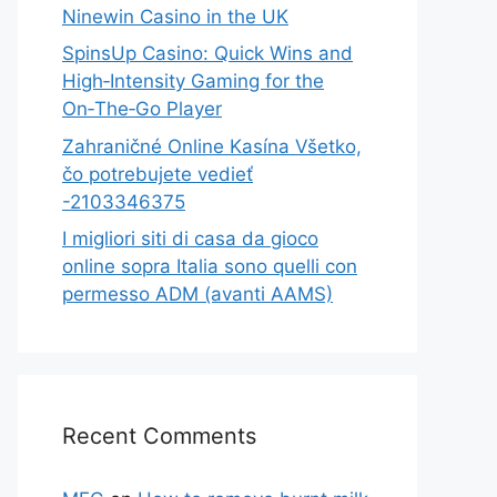
Ninewin Casino in the UK
SpinsUp Casino: Quick Wins and
High‑Intensity Gaming for the
On‑The‑Go Player
Zahraničné Online Kasína Všetko,
čo potrebujete vedieť
-2103346375
I migliori siti di casa da gioco
online sopra Italia sono quelli con
permesso ADM (avanti AAMS)
Recent Comments