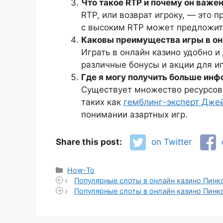
Что такое RTP и почему он важе
RTP, или возврат игроку, — это 
с высоким RTP может предложит
Каковы преимущества игры в он
Играть в онлайн казино удобно и
различные бонусы и акции для иг
Где я могу получить больше инф
Существует множество ресурсов,
таких как
гемблинг-эксперт Дже
понимании азартных игр.
Share this post:
on Twitter
Categories
How-To
Популярные слоты в онлайн казино Пинк
Популярные слоты в онлайн казино Пинк