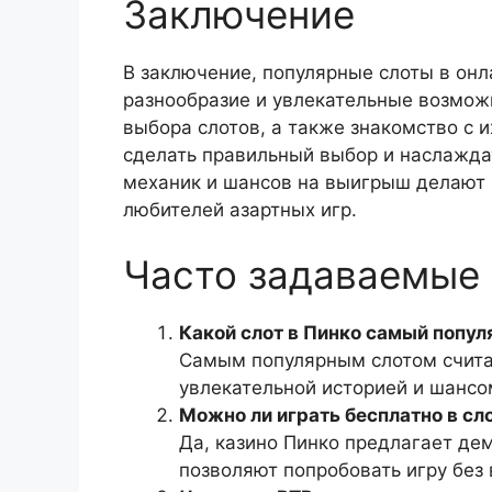
Заключение
В заключение, популярные слоты в онл
разнообразие и увлекательные возмож
выбора слотов, а также знакомство с 
сделать правильный выбор и наслажда
механик и шансов на выигрыш делают 
любителей азартных игр.
Часто задаваемые
Какой слот в Пинко самый попу
Самым популярным слотом считае
увлекательной историей и шансо
Можно ли играть бесплатно в сл
Да, казино Пинко предлагает де
позволяют попробовать игру без