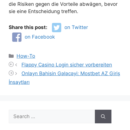
die Risiken gegen die Vorteile abwägen, bevor
sie eine Entscheidung treffen.
Share this post:
on Twitter
on Facebook
Categories
How-To
Flappy Casino Login sicher vorbereiten
Onlayn Bahisin Gələcəyi: Mostbet AZ Giriş
İnsaytları
Search
for: