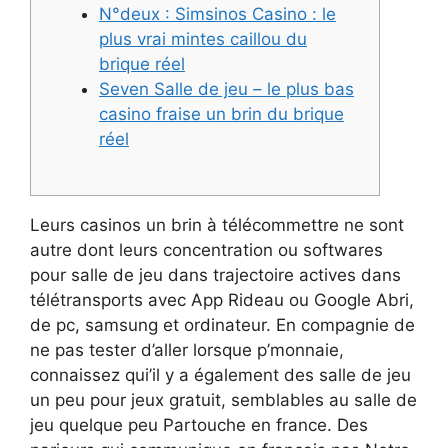
N°deux : Simsinos Casino : le
plus vrai mintes caillou du
brique réel
Seven Salle de jeu – le plus bas
casino fraise un brin du brique
réel
Leurs casinos un brin à télécommettre ne sont
autre dont leurs concentration ou softwares
pour salle de jeu dans trajectoire actives dans
télétransports avec App Rideau ou Google Abri,
de pc, samsung et ordinateur. En compagnie de
ne pas tester d’aller lorsque p’monnaie,
connaissez qui’il y a également des salle de jeu
un peu pour jeux gratuit, semblables au salle de
jeu quelque peu Partouche en france.
Des