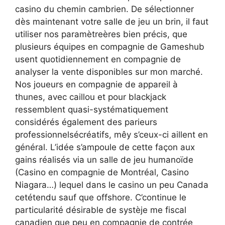
casino du chemin cambrien. De sélectionner
dès maintenant votre salle de jeu un brin, il faut
utiliser nos paramètreères bien précis, que
plusieurs équipes en compagnie de Gameshub
usent quotidiennement en compagnie de
analyser la vente disponibles sur mon marché.
Nos joueurs en compagnie de appareil à
thunes, avec caillou et pour blackjack
ressemblent quasi-systématiquement
considérés également des parieurs
professionnelsécréatifs, mêy s’ceux-ci aillent en
général. L’idée s’ampoule de cette façon aux
gains réalisés via un salle de jeu humanoïde
(Casino en compagnie de Montréal, Casino
Niagara…) lequel dans le casino un peu Canada
cetétendu sauf que offshore. C’continue le
particularité désirable de systèje me fiscal
canadien que peu en compagnie de contrée