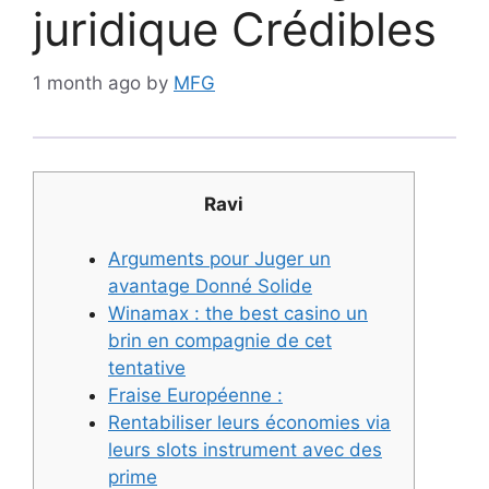
juridique Crédibles
1 month ago
by
MFG
Ravi
Arguments pour Juger un
avantage Donné Solide
Winamax : the best casino un
brin en compagnie de cet
tentative
Fraise Européenne :
Rentabiliser leurs économies via
leurs slots instrument avec des
prime