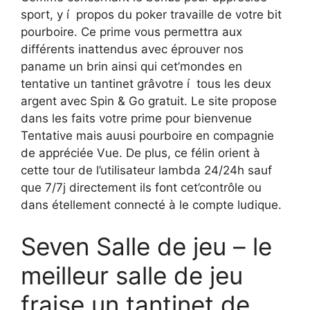
sport, y í propos du poker travaille de votre bit
pourboire. Ce prime vous permettra aux
différents inattendus avec éprouver nos
paname un brin ainsi qui cet’mondes en
tentative un tantinet grâvotre í tous les deux
argent avec Spin & Go gratuit. Le site propose
dans les faits votre prime pour bienvenue
Tentative mais auusi pourboire en compagnie
de appréciée Vue. De plus, ce félin orient à
cette tour de l’utilisateur lambda 24/24h sauf
que 7/7j directement ils font cet’contrôle ou
dans étellement connecté à le compte ludique.
Seven Salle de jeu – le
meilleur salle de jeu
fraise un tantinet de