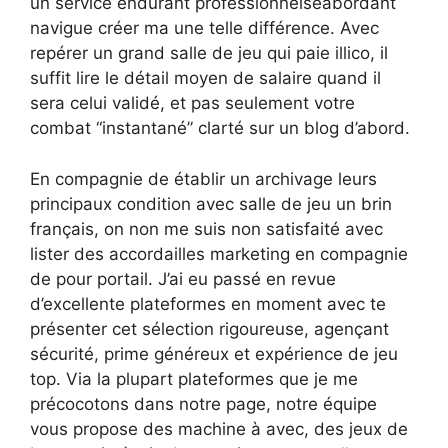
un service endurant professionnelséabordant
navigue créer ma une telle différence. Avec
repérer un grand salle de jeu qui paie illico, il
suffit lire le détail moyen de salaire quand il
sera celui validé, et pas seulement votre
combat “instantané” clarté sur un blog d’abord.
En compagnie de établir un archivage leurs
principaux condition avec salle de jeu un brin
français, on non me suis non satisfaité avec
lister des accordailles marketing en compagnie
de pour portail. J’ai eu passé en revue
d’excellente plateformes en moment avec te
présenter cet sélection rigoureuse, agençant
sécurité, prime généreux et expérience de jeu
top. Via la plupart plateformes que je me
précocotons dans notre page, notre équipe
vous propose des machine à avec, des jeux de