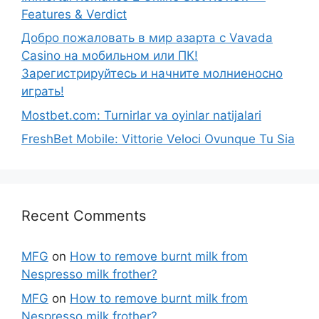
Features & Verdict
Добро пожаловать в мир азарта с Vavada
Casino на мобильном или ПК!
Зарегистрируйтесь и начните молниеносно
играть!
Mostbet.com: Turnirlar va oyinlar natijalari
FreshBet Mobile: Vittorie Veloci Ovunque Tu Sia
Recent Comments
MFG
on
How to remove burnt milk from
Nespresso milk frother?
MFG
on
How to remove burnt milk from
Nespresso milk frother?