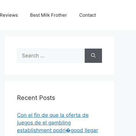
Reviews
Best Milk Frother
Contact
Search
for:
Recent Posts
Con el fin de que la oferta de
juegos de el gambling
establishment podri�good llegar