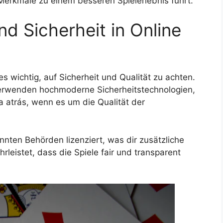
 Merkmale zu einem besseren Spielerlebnis führt.
d Sicherheit in Online
s wichtig, auf Sicherheit und Qualität zu achten.
verwenden hochmoderne Sicherheitstechnologien,
 atrás, wenn es um die Qualität der
nten Behörden lizenziert, was dir zusätzliche
rleistet, dass die Spiele fair und transparent