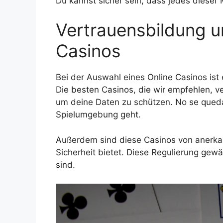
Du kannst sicher sein, dass jedes dieser
Vertrauensbildung un
Casinos
Bei der Auswahl eines Online Casinos ist e
Die besten Casinos, die wir empfehlen, 
um deine Daten zu schützen. No se queda
Spielumgebung geht.
Außerdem sind diese Casinos von anerkan
Sicherheit bietet. Diese Regulierung gewäh
sind.