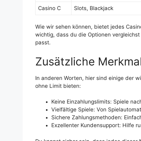
Casino C
Slots, Blackjack
Wie wir sehen können, bietet jedes Casino
wichtig, dass du die Optionen vergleichs
passt.
Zusätzliche Merkmal
In anderen Worten, hier sind einige der wi
ohne Limit bieten:
Keine Einzahlungslimits: Spiele nac
Vielfältige Spiele: Von Spielautoma
Sichere Zahlungsmethoden: Einfach
Exzellenter Kundensupport: Hilfe r