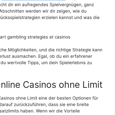
licht dir ein aufregendes Spielvergnügen, ganz
Abschnitten werden wir dir zeigen, wie du
cksspielstrategien erzielen kannst und was die
che Möglichkeiten, und die richtige Strategie kann
lust ausmachen. Egal, ob du ein erfahrener
t du wertvolle Tipps, um dein Spielerlebnis zu
nline Casinos ohne Limit
asinos ohne Limit eine der besten Optionen für
 darauf zurückzuführen, dass sie eine breite
satzlimits haben. Wenn wir die Vorteile