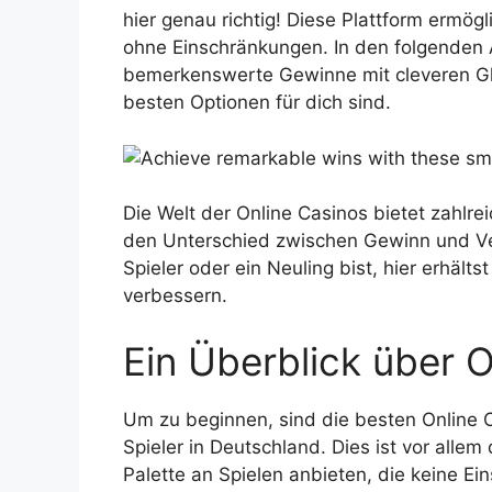
hier genau richtig! Diese Plattform ermög
ohne Einschränkungen. In den folgenden 
bemerkenswerte Gewinne mit cleveren Glü
besten Optionen für dich sind.
Die Welt der Online Casinos bietet zahlrei
den Unterschied zwischen Gewinn und Ver
Spieler oder ein Neuling bist, hier erhälts
verbessern.
Ein Überblick über O
Um zu beginnen, sind die besten Online C
Spieler in Deutschland. Dies ist vor allem
Palette an Spielen anbieten, die keine Ein