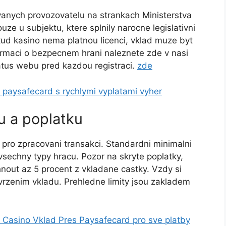
anych provozovatelu na strankach Ministerstva
uze u subjektu, ktere splnily narocne legislativni
ud kasino nema platnou licenci, vklad muze byt
ormaci o bezpecnem hrani naleznete zde v nasi
tatus webu pred kazdou registraci.
zde
s paysafecard s rychlymi vyplatami vyher
tu a poplatku
a pro zpracovani transakci. Standardni minimalni
 vsechny typy hracu. Pozor na skryte poplatky,
out az 5 procent z vkladane castky. Vzdy si
vrzenim vkladu. Prehledne limity jsou zakladem
l Casino Vklad Pres Paysafecard pro sve platby