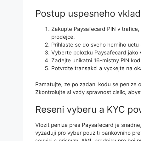
Postup uspesneho vklad
Zakupte Paysafecard PIN v trafice, 
prodejce.
Prihlaste se do sveho herniho uctu 
Vyberte polozku Paysafecard jako 
Zadejte unikatni 16-mistny PIN kod
Potvrdte transakci a vyckejte na ok
Pamatujte, ze po zadani kodu se penize 
Zkontrolujte si vzdy spravnost cislic, ab
Reseni vyberu a KYC pov
Vlozit penize pres Paysafecard je snadne,
vyzaduji pro vyber pouziti bankovniho pr
souvisi s prisnymi AML predpisy pro boj pr