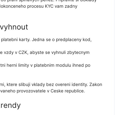
z dokonceneho procesu KYC vam zadny
 vyhnout
latebni karty. Jedna se o predplaceny kod,
te vzdy v CZK, abyste se vyhnuli zbytecnym
tni herni limity v platebnim modulu ihned po
 ktere slibuji vklady bez overeni identity. Zakon
ovaneho provozovatele v Ceske republice.
trendy