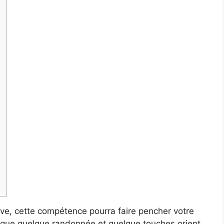
ve, cette compétence pourra faire pencher votre
e que quelque randonnée et quelque touches orient