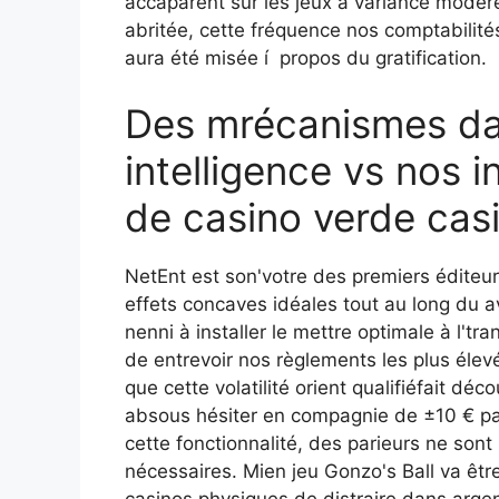
accaparent sur les jeux à variance modér
abritée, cette fréquence nos comptabilités
aura été misée í propos du gratification.
Des mrécanismes dan
intelligence vs nos 
de casino verde cas
NetEnt est son'votre des premiers éditeu
effets concaves idéales tout au long du avi
nenni à installer le mettre optimale à l't
de entrevoir nos règlements les plus élev
que cette volatilité orient qualifiéfait d
absous hésiter en compagnie de ±10 € par
cette fonctionnalité, des parieurs ne son
nécessaires. Mien jeu Gonzo's Ball va êtr