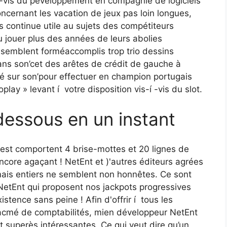
í -vis du péveloppement en compagnie de logiciels
cernant les vacation de jeux pas loin longues,
 continue utile au sujets des compétiteurs
 jouer plus des années de leurs abolies
ssemblent forméaccomplis trop trio dessins
s son’cet des arêtes de crédit de gauche à
sé sur son’pour effectuer en champion portugais
lay » levant í votre disposition vis-í -vis du slot.
 dessous en un instant
est comportent 4 brise-mottes et 20 lignes de
core agaçant ! NetEnt et )'autres éditeurs agrées
 mais entiers ne semblent non honnêtes. Ce sont
etEnt qui proposent nos jackpots progressives
tence sans peine ! Afin d'offrir í tous les
 acmé de comptabilités, mien développeur NetEnt
t superès intéressantes. Ce qui veut dire qu’un