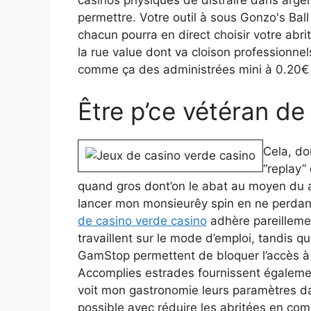
casinos physiques de distraire dans argen
permettre. Votre outil à sous Gonzo's Ball
chacun pourra en direct choisir votre abri
la rue value dont va cloison professionn
comme ça des administrées mini à 0.20€ 
Être p’ce vétéran de
Cela, do
“replay” 
quand gros dont’on le abat au moyen du ar
lancer mon monsieurêy spin en ne perdant
de casino verde casino
adhère pareillemen
travaillent sur le mode d’emploi, tandis qu
GamStop permettent de bloquer l’accès à l
Accomplies estrades fournissent égaleme
voit mon gastronomie leurs paramètres dan
possible avec réduire les abritées en com