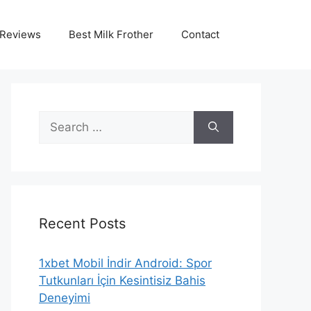
Reviews
Best Milk Frother
Contact
Search
for:
Recent Posts
1xbet Mobil İndir Android: Spor
Tutkunları İçin Kesintisiz Bahis
Deneyimi