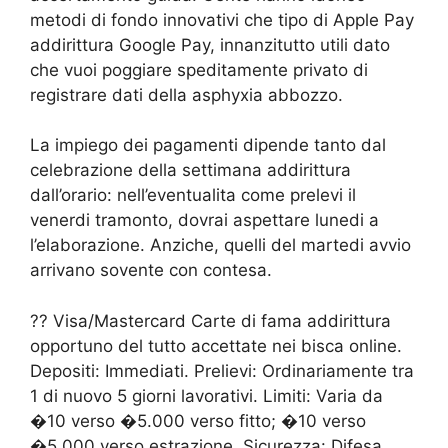
metodi di fondo innovativi che tipo di Apple Pay
addirittura Google Pay, innanzitutto utili dato
che vuoi poggiare speditamente privato di
registrare dati della asphyxia abbozzo.
La impiego dei pagamenti dipende tanto dal
celebrazione della settimana addirittura
dall’orario: nell’eventualita come prelevi il
venerdi tramonto, dovrai aspettare lunedi a
l’elaborazione. Anziche, quelli del martedi avvio
arrivano sovente con contesa.
?? Visa/Mastercard Carte di fama addirittura
opportuno del tutto accettate nei bisca online.
Depositi: Immediati. Prelievi: Ordinariamente tra
1 di nuovo 5 giorni lavorativi. Limiti: Varia da
�10 verso �5.000 verso fitto; �10 verso
�5.000 verso estrazione. Sicurezza: Difesa