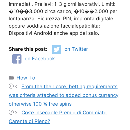
Immediati. Prelievi: 1-3 giorni lavorativi. Limiti:
�10��3.000 circa carico, �10��2.000 per
lontananza. Sicurezza: PIN, impronta digitale
oppure soddisfazione faccialepatibilita:
Dispositivi Android anche app dei saio.
Share this post:
on Twitter
on Facebook
Categories
How-To
From the their core, betting requirements
was criteria attached to added bonus currency
otherwise 100 % free spins
Cos’e insecable Premio di Commiato
Carente di Pieno?