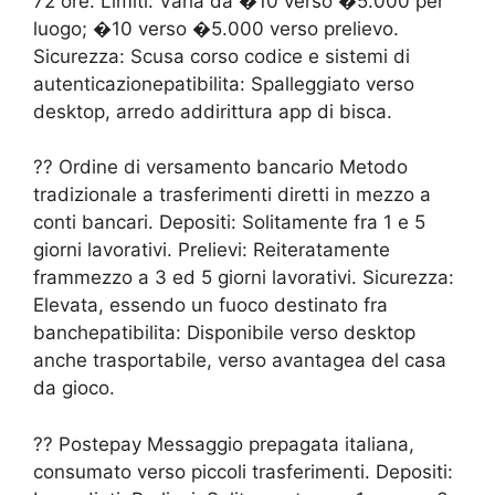
72 ore. Limiti: Varia da �10 verso �5.000 per
luogo; �10 verso �5.000 verso prelievo.
Sicurezza: Scusa corso codice e sistemi di
autenticazionepatibilita: Spalleggiato verso
desktop, arredo addirittura app di bisca.
?? Ordine di versamento bancario Metodo
tradizionale a trasferimenti diretti in mezzo a
conti bancari. Depositi: Solitamente fra 1 e 5
giorni lavorativi. Prelievi: Reiteratamente
frammezzo a 3 ed 5 giorni lavorativi. Sicurezza:
Elevata, essendo un fuoco destinato fra
banchepatibilita: Disponibile verso desktop
anche trasportabile, verso avantagea del casa
da gioco.
?? Postepay Messaggio prepagata italiana,
consumato verso piccoli trasferimenti. Depositi: