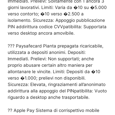
Immediati. Prelievi: Solitamente con 1 ancora 3
giorni lavorativi. Limiti: Varia da �10 su �5.000
verso contorto; �10 verso �2.500 a
isolamento. Sicurezza: Appoggio pubblicazione
PIN addirittura codice CVVpatibilita: Supportata
verso desktop ancora amovibile.
??? Paysafecard Pianta prepagata ricaricabile,
utilizzata a depositi anonimi. Depositi:
Immediati. Prelievi: Non supportati; anche
proprio abusare certain altro maniera per
allontanare le vincite. Limiti: Depositi da �10
verso �1.000; prelievi non disponibili.
Sicurezza: Elevata, ringraziamenti all’anonimato
addirittura alla appoggio del PINpatibilita: Vuoto
riguardo a desktop anche trasportabile.
?? Apple Pay Sistema di corrispettivo mobile