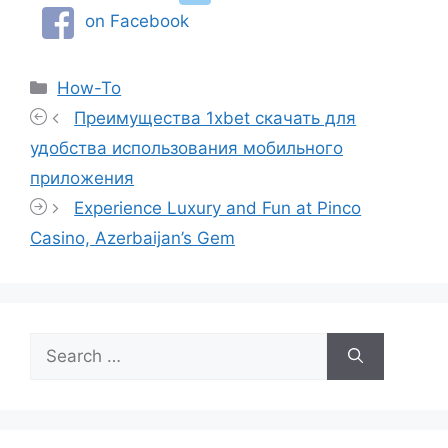
on Facebook
Categories
How-To
Преимущества 1xbet скачать для
удобства использования мобильного
приложения
Experience Luxury and Fun at Pinco
Casino, Azerbaijan’s Gem
Search
for: