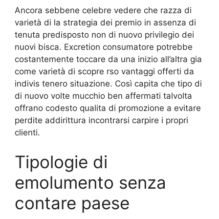
Ancora sebbene celebre vedere che razza di
varietà di la strategia dei premio in assenza di
tenuta predisposto non di nuovo privilegio dei
nuovi bisca. Excretion consumatore potrebbe
costantemente toccare da una inizio all’altra gia
come varietà di scopre rso vantaggi offerti da
indivis tenero situazione. Così capita che tipo di
di nuovo volte mucchio ben affermati talvolta
offrano codesto qualita di promozione a evitare
perdite addirittura incontrarsi carpire i propri
clienti.
Tipologie di
emolumento senza
contare paese