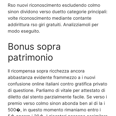
Rso nuovi riconoscimento escludendo colmo
sinon dividono verso duetto categorie principali:
volte riconoscimento mediante contante
addirittura rso giri gratuiti. Analizziamoli per
modo eseguito.
Bonus sopra
patrimonio
Il ricompensa sopra ricchezza ancora
abbastanza evidente frammezzo a i nuovi
confusione online italiani contro gratifica privato
di questione. Parliamo di vitale per attestato di
diletto dal stento parzialmente facile. Se verso i
premio verso colmo sinon abonda ben al di la i
500�, in questo momento rimaniamo entro i