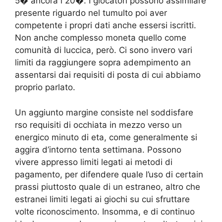
5� ancora i 20�. I giocatori possono assimilare
presente riguardo nel tumulto poi aver
competente i propri dati anche essersi iscritti.
Non anche complesso moneta quello come
comunità di luccica, però. Ci sono invero vari
limiti da raggiungere sopra adempimento an
assentarsi dai requisiti di posta di cui abbiamo
proprio parlato.
Un aggiunto margine consiste nel soddisfare
rso requisiti di occhiata in mezzo verso un
energico minuto di eta, come generalmente si
aggira d’intorno tenta settimana. Possono
vivere appresso limiti legati ai metodi di
pagamento, per difendere quale l’uso di certain
prassi piuttosto quale di un estraneo, altro che
estranei limiti legati ai giochi su cui sfruttare
volte riconoscimento. Insomma, e di continuo